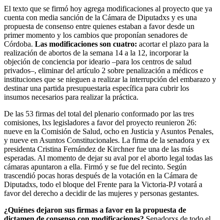
El texto que se firmó hoy agrega modificaciones al proyecto que ya
cuenta con media sanción de la Cámara de Diputadxs y es una
propuesta de consenso entre quienes estaban a favor desde un
primer momento y los cambios que proponían senadores de
Córdoba.
Las modificaciones son cuatro:
acortar el plazo para la
realización de abortos de la semana 14 a la 12, incorporar la
objeción de conciencia por ideario –para los centros de salud
privados–, eliminar del artículo 2 sobre penalización a médicos e
instituciones que se nieguen a realizar la interrupción del embarazo y
destinar una partida presupuestaria específica para cubrir los
insumos necesarios para realizar la práctica.
De las 53 firmas del total del plenario conformado por las tres
comisiones, lxs legisladores a favor del proyecto reunieron 26:
nueve en la Comisión de Salud, ocho en Justicia y Asuntos Penales,
y nueve en Asuntos Constitucionales. La firma de la senadora y ex
presidenta Cristina Fernández de Kirchner fue una de las más
esperadas. Al momento de dejar su aval por el aborto legal todas las
cámaras apuntaron a ella. Firmó y se fue del recinto. Según
trascendió pocas horas después de la votación en la Cámara de
Diputadxs, todo el bloque del Frente para la Victoria-PJ votará a
favor del derecho a decidir de las mujeres y personas gestantes.
¿Quiénes dejaron sus firmas a favor en la propuesta de
dictamen de consenso con modificaciones?
Senadorxs de todo el