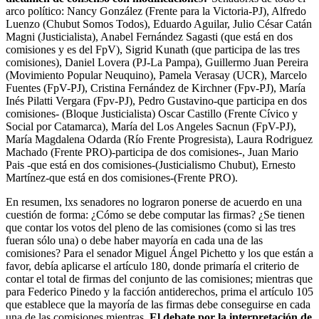
arco político: Nancy González (Frente para la Victoria-PJ), Alfredo
Luenzo (Chubut Somos Todos), Eduardo Aguilar, Julio César Catán
Magni (Justicialista), Anabel Fernández Sagasti (que está en dos
comisiones y es del FpV), Sigrid Kunath (que participa de las tres
comisiones), Daniel Lovera (PJ-La Pampa), Guillermo Juan Pereira
(Movimiento Popular Neuquino), Pamela Verasay (UCR), Marcelo
Fuentes (FpV-PJ), Cristina Fernández de Kirchner (Fpv-PJ), María
Inés Pilatti Vergara (Fpv-PJ), Pedro Gustavino-que participa en dos
comisiones- (Bloque Justicialista) Oscar Castillo (Frente Cívico y
Social por Catamarca), María del Los Angeles Sacnun (FpV-PJ),
María Magdalena Odarda (Río Frente Progresista), Laura Rodriguez
Machado (Frente PRO)-participa de dos comisiones-, Juan Mario
Pais -que está en dos comisiones-(Justicialismo Chubut), Ernesto
Martínez-que está en dos comisiones-(Frente PRO).
En resumen, lxs senadores no lograron ponerse de acuerdo en una
cuestión de forma: ¿Cómo se debe computar las firmas? ¿Se tienen
que contar los votos del pleno de las comisiones (como si las tres
fueran sólo una) o debe haber mayoría en cada una de las
comisiones? Para el senador Miguel Ángel Pichetto y los que están a
favor, debía aplicarse el artículo 180, donde primaría el criterio de
contar el total de firmas del conjunto de las comisiones; mientras que
para Federico Pinedo y la facción antiderechos, prima el artículo 105
que establece que la mayoría de las firmas debe conseguirse en cada
una de las comisiones mientras.
El debate por la interpretación de