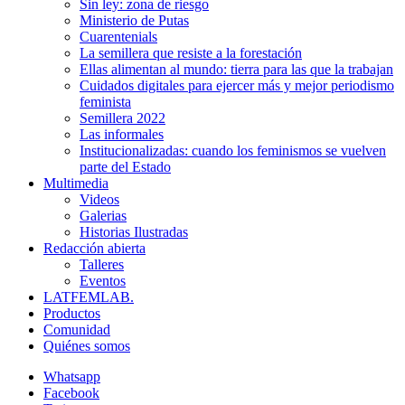
Sin ley: zona de riesgo
Ministerio de Putas
Cuarentenials
La semillera que resiste a la forestación
Ellas alimentan al mundo: tierra para las que la trabajan
Cuidados digitales para ejercer más y mejor periodismo
feminista
Semillera 2022
Las informales
Institucionalizadas: cuando los feminismos se vuelven
parte del Estado
Multimedia
Videos
Galerias
Historias Ilustradas
Redacción abierta
Talleres
Eventos
LATFEMLAB.
Productos
Comunidad
Quiénes somos
Whatsapp
Facebook