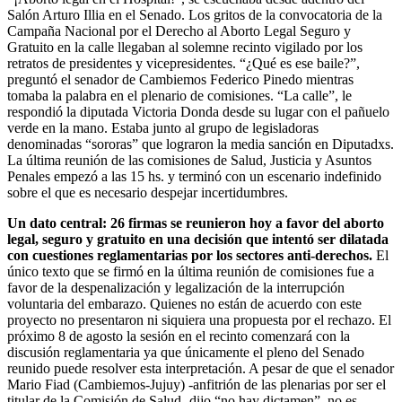
Salón Arturo Illia en el Senado. Los gritos de la convocatoria de la
Campaña Nacional por el Derecho al Aborto Legal Seguro y
Gratuito en la calle llegaban al solemne recinto vigilado por los
retratos de presidentes y vicepresidentes. “¿Qué es ese baile?”,
preguntó el senador de Cambiemos Federico Pinedo mientras
tomaba la palabra en el plenario de comisiones. “La calle”, le
respondió la diputada Victoria Donda desde su lugar con el pañuelo
verde en la mano. Estaba junto al grupo de legisladoras
denominadas “sororas” que lograron la media sanción en Diputadxs.
La última reunión de las comisiones de Salud, Justicia y Asuntos
Penales empezó a las 15 hs. y terminó con un escenario indefinido
sobre el que es necesario despejar incertidumbres.
Un dato central: 26 firmas se reunieron hoy a favor del aborto
legal, seguro y gratuito en una decisión que intentó ser dilatada
con cuestiones reglamentarias por los sectores anti-derechos.
El
único texto que se firmó en la última reunión de comisiones fue a
favor de la despenalización y legalización de la interrupción
voluntaria del embarazo. Quienes no están de acuerdo con este
proyecto no presentaron ni siquiera una propuesta por el rechazo. El
próximo 8 de agosto la sesión en el recinto comenzará con la
discusión reglamentaria ya que únicamente el pleno del Senado
reunido puede resolver esta interpretación. A pesar de que el senador
Mario Fiad (Cambiemos-Jujuy) -anfitrión de las plenarias por ser el
titular de la Comisión de Salud- dijo “no hay dictamen”, n
o es