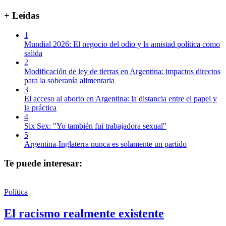
+ Leídas
1
Mundial 2026: El negocio del odio y la amistad política como
salida
2
Modificación de ley de tierras en Argentina: impactos directos
para la soberanía alimentaria
3
El acceso al aborto en Argentina: la distancia entre el papel y
la práctica
4
Six Sex: "Yo también fui trabajadora sexual"
5
Argentina-Inglaterra nunca es solamente un partido
Te puede interesar:
Política
El racismo realmente existente