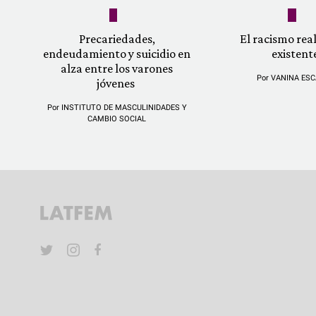
Precariedades,
El racismo re
endeudamiento y suicidio en
existent
alza entre los varones
Por
VANINA ESC
jóvenes
Por
INSTITUTO DE MASCULINIDADES Y
CAMBIO SOCIAL
YouTube
Twitter
Instagram
Facebook