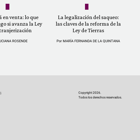
á en venta: lo que
La legalización del saqueo:
ego si avanza la Ley
las claves de la reforma de la
tranjerización
Ley de Tierras
UCIANA ROSENDE
Por
MARÍA FERNANDA DE LA QUINTANA
Copyright 2026.
S
Todos los derechos reservados.