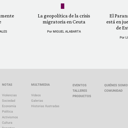
almente
La geopolítica de la crisis
El Paran
e
migratoria en Ceuta
está en ju
de Ex
ALES
Por
MIGUEL ALABARTA
Por
L
NOTAS
MULTIMEDIA
EVENTOS
QUIÉNES SOMO
TALLERES
COMUNIDAD
Violencias
Videos
PRODUCTOS
Sociedad
Galerias
Economía
Historias Ilustradas
Política
Activismos
Cultura