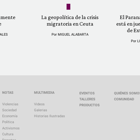
almente
La geopolítica de la crisis
El Paran
e
migratoria en Ceuta
está en ju
de Ex
ALES
Por
MIGUEL ALABARTA
Por
L
NOTAS
MULTIMEDIA
EVENTOS
QUIÉNES SOMO
TALLERES
COMUNIDAD
Violencias
Videos
PRODUCTOS
Sociedad
Galerias
Economía
Historias Ilustradas
Política
Activismos
Cultura