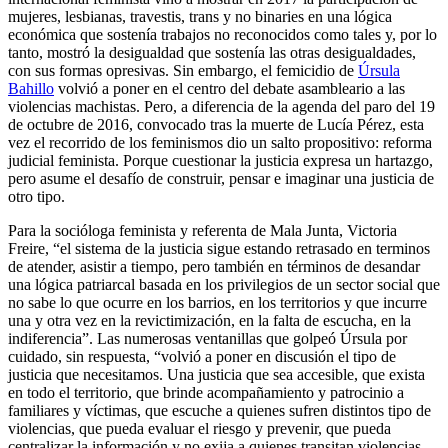
mujeres, lesbianas, travestis, trans y no binaries en una lógica
económica que sostenía trabajos no reconocidos como tales y, por lo
tanto, mostró la desigualdad que sostenía las otras desigualdades,
con sus formas opresivas. Sin embargo, el femicidio de
Úrsula
Bahillo
volvió a poner en el centro del debate asambleario a las
violencias machistas. Pero, a diferencia de la agenda del paro del 19
de octubre de 2016, convocado tras la muerte de Lucía Pérez, esta
vez el recorrido de los feminismos dio un salto propositivo: reforma
judicial feminista. Porque cuestionar la justicia expresa un hartazgo,
pero asume el desafío de construir, pensar e imaginar una justicia de
otro tipo.
Para la socióloga feminista y referenta de Mala Junta, Victoria
Freire, “el sistema de la justicia sigue estando retrasado en terminos
de atender, asistir a tiempo, pero también en términos de desandar
una lógica patriarcal basada en los privilegios de un sector social que
no sabe lo que ocurre en los barrios, en los territorios y que incurre
una y otra vez en la revictimización, en la falta de escucha, en la
indiferencia”. Las numerosas ventanillas que golpeó Úrsula por
cuidado, sin respuesta, “volvió a poner en discusión el tipo de
justicia que necesitamos. Una justicia que sea accesible, que exista
en todo el territorio, que brinde acompañamiento y patrocinio a
familiares y víctimas, que escuche a quienes sufren distintos tipo de
violencias, que pueda evaluar el riesgo y prevenir, que pueda
centralizar la información y no exija a quienes transitan violencias