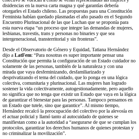
disidencias en la nueva carta magna y qué garantías debería
otorgarles el Estado chileno. Las propuestas para una Constitución
Feminista habían quedado plasmadas el año pasado en el Segundo
Encuentro Plurinacional de las que Luchan que se proponía para
esta nueva etapa “un proceso que integre las demandas de mujeres,
lesbianas, travestis, trans y personas no binaries y que sea
intergeneracional, transterritorial y sin fronteras”.
Desde el Observatorio de Género y Equidad, Tatiana Hernández
dijo a
LatFem
: “Para nosotras es super importante pensar una
Constitución que permita la configuración de un Estado cuidador no
solamente de las personas, también de la naturaleza y con una
mirada que vaya desfeminizando, desfamiliarizado y
desprivatizando el tema del cuidado, que lo ponga en una lógica
colectiva, comunitaria y plurinacional. Las mujeres han logrado
sostener la vida colectivamente, autogestionadamente, pero aquello
no significa que no tenga que existir un Estado que vaya en la lógica
de garantizar el bienestar para las personas. Tampoco pensamos en
un Estado que tutele, sino que garantice”. Al mismo tiempo,
Hernández recalcó la preocupación del colectivo por la alevosía en
el actuar policial y llamó tanto al autocuidado de quienes se
manifiestan como a la autoridad a “asegurarse de que se cumplan los
protocolos, garantizar los derechos humanos de quienes protestan y
no criminalizar la movilización”.