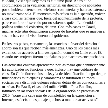
cuidado, avisar que llegamos es el último paso. Antes hubo
coordinación de la vigilancia territorial, un directorio de abogades
por si hubiera detenciones, teléfonos con baterías y baterías externas,
no movilizarse sola. El momento más crítico es la dispersión, volver
a casa con las remeras que, fuera del acontecimiento de la protesta,
parece un farol observado por no sabemos quién. La identidad
política arriba del colectivo, del tren. Con más casos en Brasil,
muchas activistas denunciaron ataques de fascistas que se mueven a
sus anchas, con el visto bueno del gobierno.
En los tres países, ciertamente, las marchas a favor del derecho al
aborto son las que reciben más amenazas. Uno de los casos más
extremos, de acuerdo a la investigación, ocurrió en Chile en 2018,
cuando tres mujeres fueron apuñaladas por atacantes encapuchados.
Las activistas chilenas aprendieron por las malas que denunciar ante
las autoridades no funciona y que, incluso, hay que cuidarse de
elles. En Chile florecen los nicks y la desidentificación, luego de que
funcionarios municipales y carabineros se infiltraron en redes
sociales para distinguir quiénes estaban detrás de las convocatorias a
marchar. En Brasil, el caso del militar Willian Pina Botelho,
infiltrado en las redes sociales de la organización de protestas en
2016, “pone una capa más de complejidad en la exposición a
Internet, es decir, un espionaje que busca monitorear activistas”.