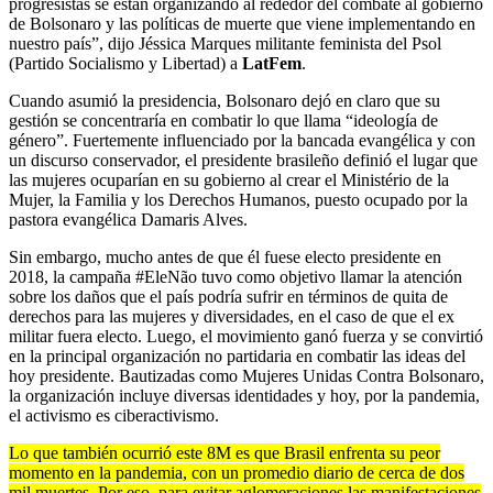
progresistas se están organizando al rededor del combate al gobierno
de Bolsonaro y las políticas de muerte que viene implementando en
nuestro país”, dijo Jéssica Marques militante feminista del Psol
(Partido Socialismo y Libertad) a
LatFem
.
Cuando asumió la presidencia, Bolsonaro dejó en claro que su
gestión se concentraría en combatir lo que llama “ideología de
género”. Fuertemente influenciado por la bancada evangélica y con
un discurso conservador, el presidente brasileño definió el lugar que
las mujeres ocuparían en su gobierno al crear el Ministério de la
Mujer, la Familia y los Derechos Humanos, puesto ocupado por la
pastora evangélica Damaris Alves.
Sin embargo, mucho antes de que él fuese electo presidente en
2018, la campaña #EleNão tuvo como objetivo llamar la atención
sobre los daños que el país podría sufrir en términos de quita de
derechos para las mujeres y diversidades, en el caso de que el ex
militar fuera electo. Luego, el movimiento ganó fuerza y se convirtió
en la principal organización no partidaria en combatir las ideas del
hoy presidente. Bautizadas como Mujeres Unidas Contra Bolsonaro,
la organización incluye diversas identidades y hoy, por la pandemia,
el activismo es ciberactivismo.
Lo que también ocurrió este 8M es que Brasil enfrenta su peor
momento en la pandemia, con un promedio diario de cerca de dos
mil muertes. Por eso, para evitar aglomeraciones las manifestaciones