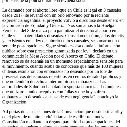
por balas de la policía durante la revuelta social.
La demanda por el aborto libre -que en Chile es legal en 3 causales
desde 2017- se levantó con un brío renovado por la reciente
experiencia argentina: el proyecto volvió a discutirse desde enero en
la Comisión de Equidad y Género. “Nos sumamos a la Huelga
Feminista del 8 de marzo para garantizar el derecho al aborto en
Chile y las maternidades deseadas. Constatamos cómo, a los deficits
ya existentes en la ley del aborto en tres causales, se sumaron una
serie de postergaciones. Sigue siendo escasa o nula la información
pública sobre esta prestación garantizada por ley”, declaró en un
comunicado la Mesa Acción por el Aborto en Chile. El debate
renovado se da además en un momento especialmente sensible para
el movimiento, cuando acaba de conocerse que más de 100 mujeres
chilenas resultaron con embarazos no deseados por un lote de
preservativos defectuosos repartidos en centros de salud públicos y
que no tendrán derecho a interrumpir sus embarazos. “Las
autoridades de Salud no han dado respuesta concreta a las mujeres
que utilizaron anticonceptivos con fallas y que hoy sufren
embarazos no deseados a causa de esta negligencia”, concluyó la
Organización.
Ad portas de las elecciones de la Convención que desde este abril y
en el plazo de un año tendrá la tarea de escribir una nueva
Constitución mediante un órgano paritario, las preocupaciones del
colectivo se vuelcan a cómo se verán representadas las mujeres y