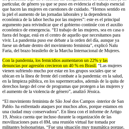
particular, de género ya que se puso en evidencia el trabajo esencial
que hacen las mujeres en cuestiones de cuidado. “Hemos sentido en
la piel el aumento de las jornadas laborales y la dependencia
económica de la labor hecha por las mujeres”: este es el principal
argumento para reivindicar que el gobierno continúe con el auxilio
económico de emergencia. “El trabajo de las mujeres, sea en casa o
fuera del hogar, está en el centro de aquello que necesitamos para
vivir. La pandemia puso ese debate a la orden del día, aunque ya
fuese un debate dentro del movimiento feminista”, explicó Nalu
Faria, del brazo brasileño de la Marcha Internacional de Mujeres.
Con la pandemia, los femicidios aumentaron un 22% y las
denuncias por agresión crecieron un 40 % en Brasil.
“Las mujeres
vienen sufriendo mucho por estar en los grupos sociales que se
ubican en la línea de frente del combate a la pandemia: en la salud,
en la limpieza pública, en los supermercados, además de la quita de
derechos luego del cese de programas que protegen a las mujeres y
el aumento de la violencia de género”, analizó Jéssica.
“El movimiento feminista de São José dos Campos -interior de San
Pablo- ha enfrentado ataques por muchos años, porque estamos en
una ciudad muy conservadora”. En línea con el informe de Artigo
19, Jéssica cuenta que incluso durante la organización de las
movilizaciones para el 8M, una reunión virtual fue tomada por
militantes bolsonaristas. “Fue una situación muy traumática porque,