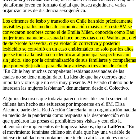
plataforma joven en formato digital que busca aglutinar a varias
organizaciones de disidencia sexogenérica.
Los crímenes de lesbo y transodio en Chile han sido prácticamente
invisibles para los medios de comunicación masiva. En este 8M se
convocaron nombres como el de Emilia Milen, conocida como Bau,
mujer trans mapuche asesinada hace pocos días en el Wallmapu, o el
de de Nicole Saavedra, cuya violación correctiva y posterior
lesbicidio se convirtió en un caso emblemático no solo por los años
que se tomó a la justicia en identificar al principal sospechoso aun
sin juicio, sino por la criminalización de sus familiares y compañeras
que por exigir justicia para ella hoy arriesgan tres años de cárcel.
“En Chile hay muchas compañeras lesbianas asesinadas de las
cuales no se tiene ningún dato. La idea de que hay cuerpos que
importan y otros que no está muy presente. Al Estado chileno no le
interesan las mujeres lesbianas”, denunciaron desde el Colectivo.
Algunos discursos que todavía parecen invisibles en la sociedad
chilena han hecho sus esfuerzos por imponerse en el 8M. Elisa
Alcaíno, parte de la Red Acción Carcelaria, una organización nacida
en medio de la pandemia como respuesta a la desprotección en la
que quedaron las presas al prohibirles sus visitas y con ello la
obtención de implementos de limpieza básicos, dijo a
LatFem
: “En
el movimiento feminista chileno sin duda que hay una variable de
intersexionalidad pero notamos que incluso ahí las mujeres presas