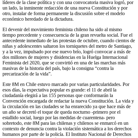
líderes de la clase política y con una convocatoria masiva logró, por
un lado, la inminente redacción de una nueva Constitución y por
otro, instalar de forma permanente la discusión sobre el modelo
económico heredado de la dictadura.
El devenir del movimiento feminista chileno ha sido al mismo
tiempo precedente y consecuencia de la gran revuelta social. Fue el
antecedente inmediato de las protestas de octubre, cuando cientos de
niñas y adolescentes saltaron los torniquetes del metro de Santiago,
y a la vez, impulsado por ese nuevo brío, logró convocar a más de
dos millones de mujeres y disidencias en la Huelga Internacional
Feminista del 2020, que se convirtió en una de las marchas más
masivas de la historia del país, bajo la consigna “contra la
precarización de la vida”.
Este 8M en Chile estuvo marcado por varias particularidades. Por
esos días, la expectativa popular es grande: el 11 de abril la
ciudadanía elegirá a las 155 personas que conformarán la
Convención encargada de redactar la nueva Constitución. La vida y
la circulación en las ciudades se ha enrarecido ya que hace más de
un año se decretó el toque de queda nocturno -primero por el
estallido social, luego por las medidas de cuarentena- pero
sobretodo, este 8M para las chilenas y chilenos se enmarcó en un
contexto de denuncia contra la violación sistemática a los derechos
humanos por parte de la policía. El Instituto Nacional de Derechos