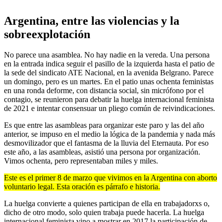
Argentina, entre las violencias y la
sobreexplotación
No parece una asamblea. No hay nadie en la vereda. Una persona
en la entrada indica seguir el pasillo de la izquierda hasta el patio de
la sede del sindicato ATE Nacional, en la avenida Belgrano. Parece
un domingo, pero es un martes. En el patio unas ochenta feministas
en una ronda deforme, con distancia social, sin micrófono por el
contagio, se reunieron para debatir la huelga internacional feminista
de 2021 e intentar consensuar un pliego común de reivindicaciones.
Es que entre las asambleas para organizar este paro y las del año
anterior, se impuso en el medio la lógica de la pandemia y nada más
desmovilizador que el fantasma de la lluvia del Eternauta. Por eso
este año, a las asambleas, asistió una persona por organización.
Vimos ochenta, pero representaban miles y miles.
Este es el primer 8 de marzo que vivimos en la Argentina con aborto
voluntario legal. Esta oración es párrafo e historia.
La huelga convierte a quienes participan de ella en trabajadorxs o,
dicho de otro modo, solo quien trabaja puede hacerla. La huelga
internacional feminista vino a mostrar en 2017 la participación de