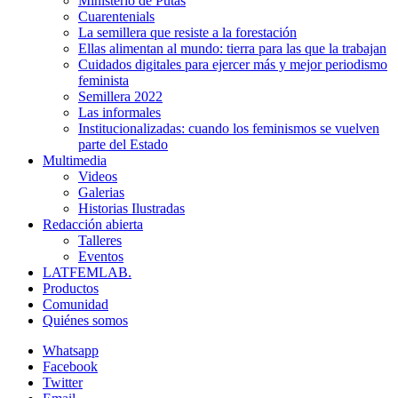
Ministerio de Putas
Cuarentenials
La semillera que resiste a la forestación
Ellas alimentan al mundo: tierra para las que la trabajan
Cuidados digitales para ejercer más y mejor periodismo
feminista
Semillera 2022
Las informales
Institucionalizadas: cuando los feminismos se vuelven
parte del Estado
Multimedia
Videos
Galerias
Historias Ilustradas
Redacción abierta
Talleres
Eventos
LATFEMLAB.
Productos
Comunidad
Quiénes somos
Whatsapp
Facebook
Twitter