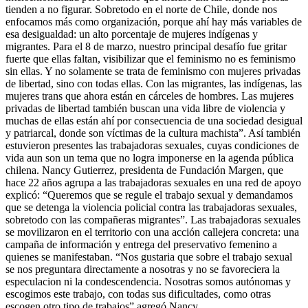
tienden a no figurar. Sobretodo en el norte de Chile, donde nos
enfocamos más como organización, porque ahí hay más variables de
esa desigualdad: un alto porcentaje de mujeres indígenas y
migrantes. Para el 8 de marzo, nuestro principal desafío fue gritar
fuerte que ellas faltan, visibilizar que el feminismo no es feminismo
sin ellas. Y no solamente se trata de feminismo con mujeres privadas
de libertad, sino con todas ellas. Con las migrantes, las indígenas, las
mujeres trans que ahora están en cárceles de hombres. Las mujeres
privadas de libertad también buscan una vida libre de violencia y
muchas de ellas están ahí por consecuencia de una sociedad desigual
y patriarcal, donde son víctimas de la cultura machista”. Así también
estuvieron presentes las trabajadoras sexuales, cuyas condiciones de
vida aun son un tema que no logra imponerse en la agenda pública
chilena. Nancy Gutierrez, presidenta de Fundación Margen, que
hace 22 años agrupa a las trabajadoras sexuales en una red de apoyo
explicó: “Queremos que se regule el trabajo sexual y demandamos
que se detenga la violencia policial contra las trabajadoras sexuales,
sobretodo con las compañeras migrantes”. Las trabajadoras sexuales
se movilizaron en el territorio con una acción callejera concreta: una
campaña de información y entrega del preservativo femenino a
quienes se manifestaban. “Nos gustaria que sobre el trabajo sexual
se nos preguntara directamente a nosotras y no se favoreciera la
especulacion ni la condescendencia. Nosotras somos autónomas y
escogimos este trabajo, con todas sus dificultades, como otras
escogen otro tipo de trabajos” agregó Nancy.