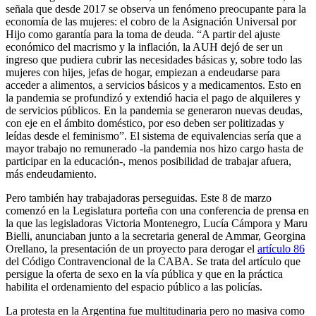
señala que desde 2017 se observa un fenómeno preocupante para la
economía de las mujeres: el cobro de la Asignación Universal por
Hijo como garantía para la toma de deuda. “A partir del ajuste
económico del macrismo y la inflación, la AUH dejó de ser un
ingreso que pudiera cubrir las necesidades básicas y, sobre todo las
mujeres con hijes, jefas de hogar, empiezan a endeudarse para
acceder a alimentos, a servicios básicos y a medicamentos. Esto en
la pandemia se profundizó y extendió hacia el pago de alquileres y
de servicios públicos. En la pandemia se generaron nuevas deudas,
con eje en el ámbito doméstico, por eso deben ser politizadas y
leídas desde el feminismo”. El sistema de equivalencias sería que a
mayor trabajo no remunerado -la pandemia nos hizo cargo hasta de
participar en la educación-, menos posibilidad de trabajar afuera,
más endeudamiento.
Pero también hay trabajadoras perseguidas. Este 8 de marzo
comenzó en la Legislatura porteña con una conferencia de prensa en
la que las legisladoras Victoria Montenegro, Lucía Cámpora y Maru
Bielli, anunciaban junto a la secretaria general de Ammar, Georgina
Orellano, la presentación de un proyecto para derogar el
artículo 86
del Código Contravencional de la CABA. Se trata del artículo que
persigue la oferta de sexo en la vía pública y que en la práctica
habilita el ordenamiento del espacio público a las policías.
La protesta en la Argentina fue multitudinaria pero no masiva como