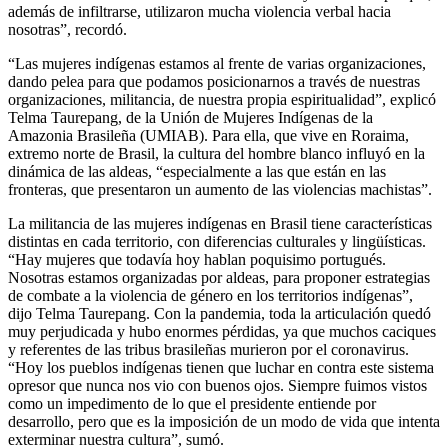
además de infiltrarse, utilizaron mucha violencia verbal hacia
nosotras”, recordó.
“Las mujeres indígenas estamos al frente de varias organizaciones,
dando pelea para que podamos posicionarnos a través de nuestras
organizaciones, militancia, de nuestra propia espiritualidad”, explicó
Telma Taurepang, de la Unión de Mujeres Indígenas de la
Amazonia Brasileña (UMIAB). Para ella, que vive en Roraima,
extremo norte de Brasil, la cultura del hombre blanco influyó en la
dinámica de las aldeas, “especialmente a las que están en las
fronteras, que presentaron un aumento de las violencias machistas”.
La militancia de las mujeres indígenas en Brasil tiene características
distintas en cada territorio, con diferencias culturales y lingüísticas.
“Hay mujeres que todavía hoy hablan poquisimo portugués.
Nosotras estamos organizadas por aldeas, para proponer estrategias
de combate a la violencia de género en los territorios indígenas”,
dijo Telma Taurepang. Con la pandemia, toda la articulación quedó
muy perjudicada y hubo enormes pérdidas, ya que muchos caciques
y referentes de las tribus brasileñas murieron por el coronavirus.
“Hoy los pueblos indígenas tienen que luchar en contra este sistema
opresor que nunca nos vio con buenos ojos. Siempre fuimos vistos
como un impedimento de lo que el presidente entiende por
desarrollo, pero que es la imposición de un modo de vida que intenta
exterminar nuestra cultura”, sumó.