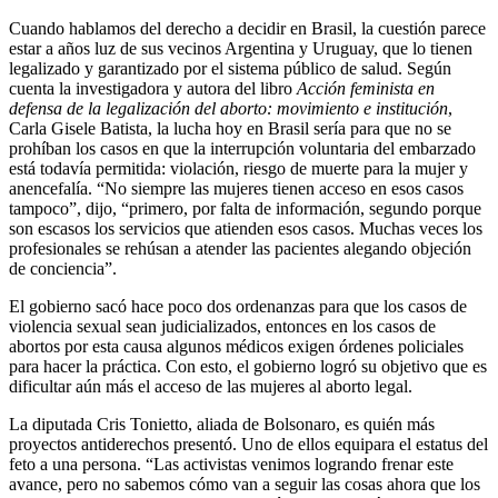
Cuando hablamos del derecho a decidir en Brasil, la cuestión parece
estar a años luz de sus vecinos Argentina y Uruguay, que lo tienen
legalizado y garantizado por el sistema público de salud. Según
cuenta la investigadora y autora del libro
Acción feminista en
defensa de la legalización del aborto: movimiento e institución
,
Carla Gisele Batista, la lucha hoy en Brasil sería para que no se
prohíban los casos en que la interrupción voluntaria del embarzado
está todavía permitida: violación, riesgo de muerte para la mujer y
anencefalía. “No siempre las mujeres tienen acceso en esos casos
tampoco”, dijo, “primero, por falta de información, segundo porque
son escasos los servicios que atienden esos casos. Muchas veces los
profesionales se rehúsan a atender las pacientes alegando objeción
de conciencia”.
El gobierno sacó hace poco dos ordenanzas para que los casos de
violencia sexual sean judicializados, entonces en los casos de
abortos por esta causa algunos médicos exigen órdenes policiales
para hacer la práctica. Con esto, el gobierno logró su objetivo que es
dificultar aún más el acceso de las mujeres al aborto legal.
La diputada Cris Tonietto, aliada de Bolsonaro, es quién más
proyectos antiderechos presentó. Uno de ellos equipara el estatus del
feto a una persona. “Las activistas venimos logrando frenar este
avance, pero no sabemos cómo van a seguir las cosas ahora que los