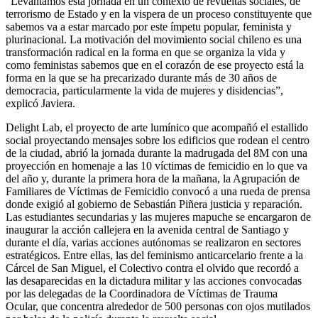
“Levantamos esta jornada en un contexto de revueltas sociales, de
terrorismo de Estado y en la vispera de un proceso constituyente que
sabemos va a estar marcado por este ímpetu popular, feminista y
plurinacional. La motivación del movimiento social chileno es una
transformación radical en la forma en que se organiza la vida y
como feministas sabemos que en el corazón de ese proyecto está la
forma en la que se ha precarizado durante más de 30 años de
democracia, particularmente la vida de mujeres y disidencias”,
explicó Javiera.
Delight Lab, el proyecto de arte lumínico que acompañó el estallido
social proyectando mensajes sobre los edificios que rodean el centro
de la ciudad, abrió la jornada durante la madrugada del 8M con una
proyección en homenaje a las 10 víctimas de femicidio en lo que va
del año y, durante la primera hora de la mañana, la Agrupación de
Familiares de Víctimas de Femicidio convocó a una rueda de prensa
donde exigió al gobierno de Sebastián Piñera justicia y reparación.
Las estudiantes secundarias y las mujeres mapuche se encargaron de
inaugurar la acción callejera en la avenida central de Santiago y
durante el día, varias acciones autónomas se realizaron en sectores
estratégicos. Entre ellas, las del feminismo anticarcelario frente a la
Cárcel de San Miguel, el Colectivo contra el olvido que recordó a
las desaparecidas en la dictadura militar y las acciones convocadas
por las delegadas de la Coordinadora de Víctimas de Trauma
Ocular, que concentra alrededor de 500 personas con ojos mutilados