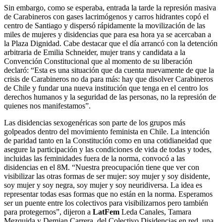
Sin embargo, como se esperaba, entrada la tarde la represión masiva
de Carabineros con gases lacrimógenos y carros hidrantes copó el
centro de Santiago y dispersó rápidamente la movilización de las
miles de mujeres y disidencias que para esa hora ya se acercaban a
la Plaza Dignidad. Cabe destacar que el día arrancó con la detención
arbitraria de Emilia Schneider, mujer trans y candidata a la
Convención Constitucional que al momento de su liberación
declaró: “Esta es una situación que da cuenta nuevamente de que la
crisis de Carabineros no da para más: hay que disolver Carabineros
de Chile y fundar una nueva institución que tenga en el centro los
derechos humanos y la seguridad de las personas, no la represión de
quienes nos manifestamos”.
Las disidencias sexogenéricas son parte de los grupos más
golpeados dentro del movimiento feminista en Chile. La intención
de paridad tanto en la Constitución como en una cotidianeidad que
asegure la participación y las condiciones de vida de todas y todes,
incluidas las feminidades fuera de la norma, convocó a las
disidencias en el 8M. “Nuestra preocupación tiene que ver con
visibilizar las otras formas de ser mujer: soy mujer y soy disidente,
soy mujer y soy negra, soy mujer y soy neuridiversa. La idea es
representar todas esas formas que no están en la norma. Esperamos
ser un puente entre los colectivos para visibilizarnos pero también
para protegernos”, dijeron a
LatFem
Leda Canales, Tamara
Mezquida y Demian Carrera, del Colectivo Disidencias en red, una