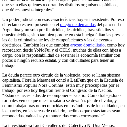
que sean ellas quienes recorran los distintos organismos públicos,
que dé respuestas integrales”.
Un poder judicial con esas características hoy es inexistente. Por eso
el reclamo estuvo presente en el
pliego de demandas
del paro en la
Argentina y no solo por femicidios, lesbicidios, travesticidios y
transfemicidios, sino también porque en esta huelga faltan las presas:
las de la criminalizante ley de estupefacientes y las de eventos
obstétricos. También las que cumplen
arresto domiciliario
, como hoy
recordaron desde YoNoFui y el CELS, muchas de ellas con hijes a
cargo, con la responsabilidad de sostener la economía familiar con
pocos o ningún recurso estatal, y con dificultades para tener un
trabajo.
La deuda parece otro círculo de la violencia, pero se llama sistema
capitalista. Fiorella Maranessi contó a
LatFem
que en la Escuela de
Feminismo Popular Nora Cortiñas, están muy preocupadas por el
trabajo, por eso hoy llegaron frente al Congreso de la Nación.
“Estamos necesitadas de recomponer el salario. Como trabajadoras
formales vemos que nuestro salario se devalúa, pierde el valor, y
como trabajadoras no reconocidas en los ámbitos de los cuidados, en
los barrios, en las tareas de cuidado, pedimos que estas tareas sean
reconocidas, valuadas y remuneradas como corresponde”.
La investigadora Luci Cavallero, del Colectivo Ni Una Menos,