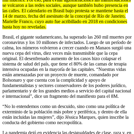
se volcaron a las redes sociales, aunque también hubo presencia en
las calles. El calendario en Brasil bajo protesta se mantiene hasta el
14 de marzo, fecha del asesinato de la concejal de Río de Janeiro,
Marielle Franco, cuyo auto fue acribillado en 2018 en condiciones
hasta hoy no reveladas.
Brasil, el gigante sudamericano, ha superado las 260 mil muertes por
coronavirus y los 10 millones de infectados. Luego de un período de
calma, los números volvieron a crecer cuando en Manaos surgió una
nueva cepa del virus, diez veces más transmisible que la cepa
original. El desenfrenado aumento de los casos hizo colapsar el
sistema de salud del país, que tiene el 80% de las camas de terapia
intensiva ocupadas en la mayoría de las capitales. “Nuestras vidas
están amenazadas por un proyecto de muerte, comandado por
Bolsonaro y que cuenta con la complicidad y apoyo de
fundamentalistas y sectores conservadores de los poderes jurídico,
parlamentario y de los grandes medios a servicio del capital nacional
e internacional”, dice un fragmento del manifiesto para el 8M.
“No lo entendemos como un descuido, sino como una política de
exterminio de la población más pobre y periférica, y dentro de ella
están incluidas las mujeres”, dijo Jéssica Marques, quien inscribe la
conducta del gobierno como necropolítica.
La pandemia dejó en evidencia las desigualdades de clase, raza y, en