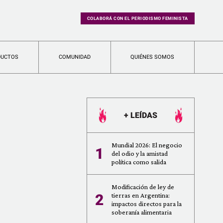
COLABORÁ CON EL PERIODISMO FEMINISTA
DUCTOS
COMUNIDAD
QUIÉNES SOMOS
+ LEÍDAS
Mundial 2026: El negocio
1
del odio y la amistad
política como salida
Modificación de ley de
2
tierras en Argentina:
impactos directos para la
soberanía alimentaria