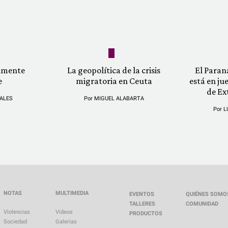
almente
La geopolítica de la crisis
El Paran
e
migratoria en Ceuta
está en ju
de Ex
ALES
Por
MIGUEL ALABARTA
Por
L
NOTAS
MULTIMEDIA
EVENTOS
QUIÉNES SOMO
TALLERES
COMUNIDAD
Violencias
Videos
PRODUCTOS
Sociedad
Galerias