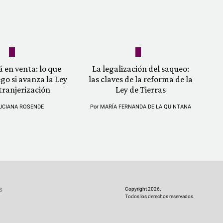
á en venta: lo que
La legalización del saqueo:
ego si avanza la Ley
las claves de la reforma de la
tranjerización
Ley de Tierras
UCIANA ROSENDE
Por
MARÍA FERNANDA DE LA QUINTANA
Copyright 2026.
S
Todos los derechos reservados.