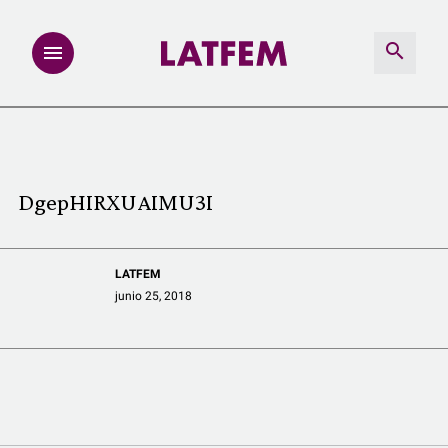
NOTAS
INVESTIGACIONES
DgepHIRXUAIMU3I
MULTIMEDIA
LATFEM
REDACCIÓN ABIERTA
junio 25, 2018
LATFEMLAB.
PRODUCTOS