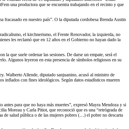
tFem una productora que se encuentra trabajando en el recinto y que
 ha fracasado en nuestro país”. O la diputada cordobesa Brenda Austin
 radicalismo, el kirchnerismo, el Frente Renovador, la izquierda, no
uienes les reclamó que en 12 años en el Gobierno no hayan dado la
n la que suele ordenar las sesiones. De darse un empate, será el
rlo. Algunos leyeron en esta presencia de símbolos religiosos en su
ey. Walberto Allende, diputado sanjuanino, acusó al ministro de
os inflados con fines ideológicos. Según datos estadísticos mueren
anto antes para que no haya más muertes”, expresó Mayra Mendoza y si
lia Moreau y Carla Pitiot, que reconoció que es una “retrógrada de
a de salud pública o de las mujeres pobres (…) el pobre no descarta