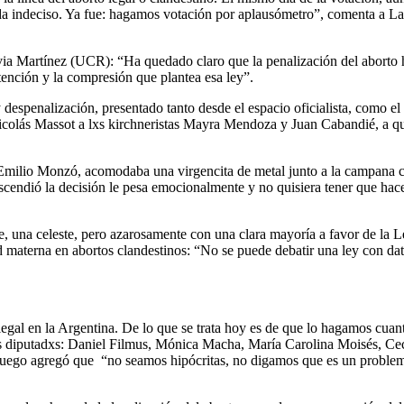
da indeciso. Ya fue: hagamos votación por aplausómetro”, comenta a La
ilvia Martínez (UCR): “Ha quedado claro que la penalización del aborto
tención y la compresión que plantea esa ley”.
 despenalización, presentado tanto desde el espacio oficialista, como el
Nicolás Massot a lxs kirchneristas Mayra Mendoza y Juan Cabandié, a q
 Emilio Monzó, acomodaba una virgencita de metal junto a la campana co
cendió la decisión le pesa emocionalmente y no quisiera tener que hace
e, una celeste, pero azarosamente con una clara mayoría a favor de la L
 materna en abortos clandestinos: “No se puede debatir una ley con dat
legal en la Argentina. De lo que se trata hoy es de que lo hagamos cu
s diputadxs: Daniel Filmus, Mónica Macha, María Carolina Moisés, Ceci
 luego agregó que “no seamos hipócritas, no digamos que es un problem