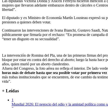
Las diputadas Victoria Donda y Araceli Ferreyra hicieron mención a q
mujeres que llevaron adelante embarazos dentro de cárceles o Centros C
libertad”.
El diputado y ex Ministro de Economía Martín Lousteau expresó su post
presiones a quienes deben votar.
Continuaron las intervenciones de Ivana Bianchi, Gustavo Saadi, Nat
públicamente que firmaría por el rechazo: “En promesa de campaña dije
“tener un disgusto en su secxualidad”.
La intervención de Romina del Pla, una de las primeras firmas del pr
bloque por estar en contra del derecho al aborto; luego la hasta hace
años, quien murió por un aborto clandestino.
Afuera del Congreso, la foto aérea no refleja el interior. De lado verd
horas más de debate hasta que sea posible votar por primera vez u
más trabas institucionales que se encuentren, de ese cambio da testim
vida”.
+ Leídas
1
Mundial 2026: El negocio del odio y la amistad política como s