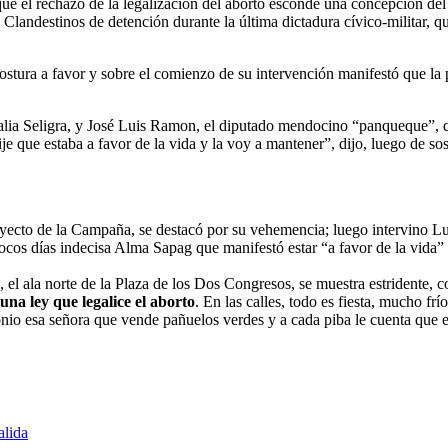
ue el rechazo de la legalización del aborto esconde una concepción del
landestinos de detención durante la última dictadura cívico-militar, qu
ura a favor y sobre el comienzo de su intervención manifestó que la pas
alia Seligra, y José Luis Ramon, el diputado mendocino “panqueque”, q
 que estaba a favor de la vida y la voy a mantener”, dijo, luego de so
oyecto de la Campaña, se destacó por su vehemencia; luego intervino Lui
 pocos días indecisa Alma Sapag que manifestó estar “a favor de la vida
e, el ala norte de la Plaza de los Dos Congresos, se muestra estridente,
na ley que legalice el aborto
. En las calles, todo es fiesta, mucho fr
onio esa señora que vende pañuelos verdes y a cada piba le cuenta que e
alida