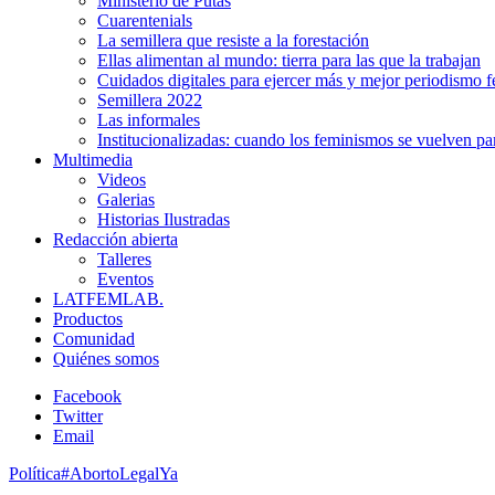
Ministerio de Putas
Cuarentenials
La semillera que resiste a la forestación
Ellas alimentan al mundo: tierra para las que la trabajan
Cuidados digitales para ejercer más y mejor periodismo f
Semillera 2022
Las informales
Institucionalizadas: cuando los feminismos se vuelven pa
Multimedia
Videos
Galerias
Historias Ilustradas
Redacción abierta
Talleres
Eventos
LATFEMLAB.
Productos
Comunidad
Quiénes somos
Facebook
Twitter
Email
Política
#AbortoLegalYa