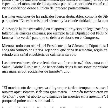
esperando el momento de los aplausos para saber por quién votará ca
viene cubriendo desde el inicio del proceso parlamentario.
Las intervenciones de las radicales fueron destacables, como la de S
para quien “No es lo mismo el silencio y la clandestinidad, que la con
A pesar de la transversalidad en el apoyo al proyecto de legalización y
faltaron las clásicas chicanas, por ejemplo la del Diputado del PRO 
famosa “luz verde” para que se debata el aborto en el Congreso.
Mientras todo esto ocurría, el Presidente de la Cámara de Diputados,
abogado oriundo de Carlos Tejedor el que deba desempatar, según tras
estrado una señal encubierta de cuál sería su voto.
Las intervenciones, de creciente dureza, fueron trenzándose, una verd
Salud, Adolfo Rubinstein, de haber dado datos falsos sobre mortalidad
más mujeres por accidentes de tránsito”, dijo.
“El movimiento de mujeres va a lograr que tarde o temprano esto sea 
hubiera aplausómetro sería una gran marca. También intervinieron lx
45 años” y que “el aborto no disminuye las muertes en la argentina”,
porque al pobre no le sobra nada”.