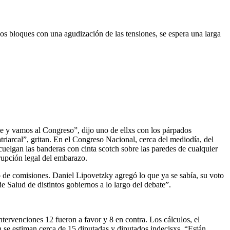
los bloques con una agudización de las tensiones, se espera una larga
e y vamos al Congreso”, dijo uno de ellxs con los párpados
atriarcal”, gritan. En el Congreso Nacional, cerca del mediodía, del
cuelgan las banderas con cinta scotch sobre las paredes de cualquier
rrupción legal del embarazo.
 de comisiones. Daniel Lipovetzky agregó lo que ya se sabía, su voto
e Salud de distintos gobiernos a lo largo del debate”.
ntervenciones 12 fueron a favor y 8 en contra. Los cálculos, el
un se estiman cerca de 15 diputadas y diputados indecisxs. “Están