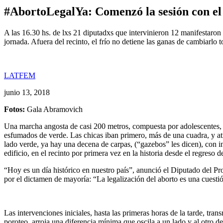
#AbortoLegalYa: Comenzó la sesión con el
A las 16.30 hs. de lxs 21 diputadxs que intervinieron 12 manifestaron 
jornada. Afuera del recinto, el frío no detiene las ganas de cambiarlo t
LATFEM
junio 13, 2018
Fotos:
Gala Abramovich
Una marcha angosta de casi 200 metros, compuesta por adolescentes, c
esfumados de verde. Las chicas iban primero, más de una cuadra, y atrás
lado verde, ya hay una decena de carpas, (“gazebos” les dicen), con in
edificio, en el recinto por primera vez en la historia desde el regreso
“Hoy es un día histórico en nuestro país”, anunció el Diputado del P
por el dictamen de mayoría: “La legalización del aborto es una cuestión
Las intervenciones iniciales, hasta las primeras horas de la tarde, tr
poroteo, arroja una diferencia mínima que oscila a un lado y al otro de