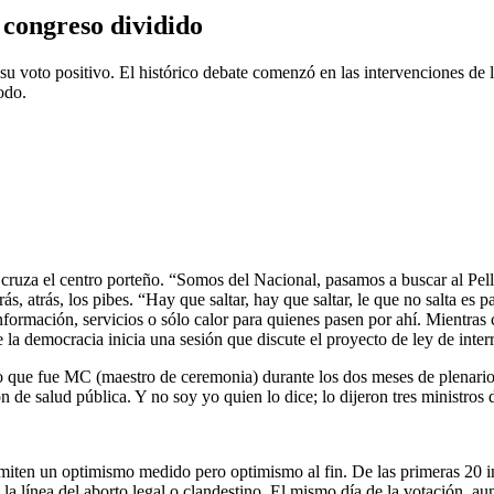
 congreso dividido
su voto positivo. El histórico debate comenzó en las intervenciones de 
odo.
ruza el centro porteño. “Somos del Nacional, pasamos a buscar al Pell
, atrás, los pibes. “Hay que saltar, hay que saltar, le que no salta es p
formación, servicios o sólo calor para quienes pasen por ahí. Mientras 
 de la democracia inicia una sesión que discute el proyecto de ley de inte
ro que fue MC (maestro de ceremonia) durante los dos meses de plenario
 de salud pública. Y no soy yo quien lo dice; lo dijeron tres ministros d
ansmiten un optimismo medido pero optimismo al fin. De las primeras 20 i
 la línea del aborto legal o clandestino. El mismo día de la votación, a