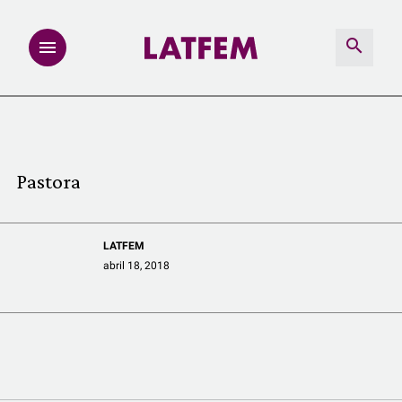
NOTAS
INVESTIGACIONES
Pastora
MULTIMEDIA
LATFEM
REDACCIÓN ABIERTA
abril 18, 2018
LATFEMLAB.
PRODUCTOS