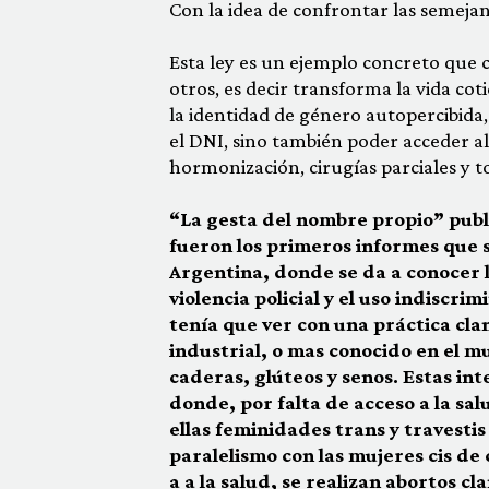
Con la idea de confrontar las semejanz
Esta ley es un ejemplo concreto que 
otros, es decir transforma la vida cot
la identidad de género autopercibida
el DNI, sino también poder acceder al
hormonización, cirugías parciales y to
“La gesta del nombre propio” publ
fueron los primeros informes que si
Argentina, donde se da a conocer l
violencia policial y el uso indiscri
tenía que ver con una práctica cla
industrial, o mas conocido en el m
caderas, glúteos y senos. Estas in
donde, por falta de acceso a la s
ellas feminidades trans y travesti
paralelismo con las mujeres cis de 
a a la salud, se realizan abortos c