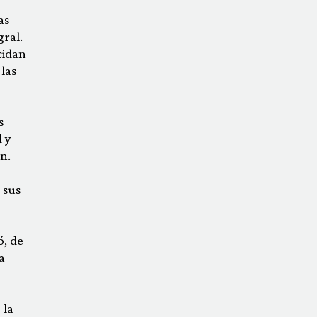
as
gral.
cidan
las
s
 y
n.
 sus
ó, de
a
 la