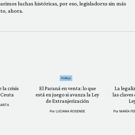
imos luchas históricas, por eso, legisladorxs sin más
to, ahora.
Política
 la crisis
El Paraná en venta: lo que
La legali
 Ceuta
está en juego si avanza la Ley
las claves
de Extranjerización
Le
BARTA
Por
LUCIANA ROSENDE
Por
MARÍA FE