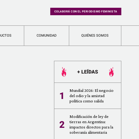
COLABORÁ CON EL PERIODISMO FEMINISTA
DUCTOS
COMUNIDAD
QUIÉNES SOMOS
+ LEÍDAS
Mundial 2026: El negocio
1
del odio y la amistad
política como salida
Modificación de ley de
2
tierras en Argentina:
impactos directos para la
soberanía alimentaria