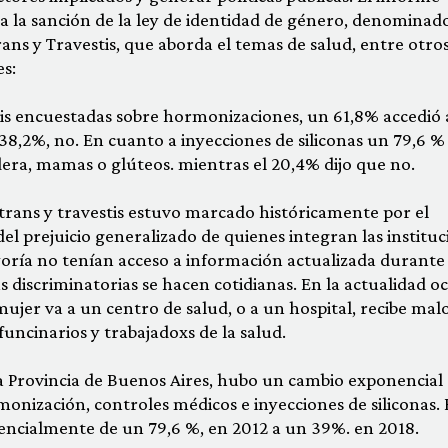
r a la sanción de la ley de identidad de género, denominad
ns y Travestis, que aborda el temas de salud, entre otros
s:
stis encuestadas sobre hormonizaciones, un 61,8% accedió 
8,2%, no. En cuanto a inyecciones de siliconas un 79,6 %
adera, mamas o glúteos. mientras el 20,4% dijo que no.
s trans y travestis estuvo marcado históricamente por el
el prejuicio generalizado de quienes integran las instituc
yoría no tenían acceso a información actualizada durante
s discriminatorias se hacen cotidianas. En la actualidad o
jer va a un centro de salud, o a un hospital, recibe mal
funcinarios y trabajadoxs de la salud.
la Provincia de Buenos Aires, hubo un cambio exponencial 
rmonización, controles médicos e inyecciones de siliconas. 
encialmente de un 79,6 %, en 2012 a un 39%. en 2018.