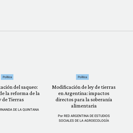
Política
Política
zación del saqueo:
Modificación de ley de tierras
 de la reforma de la
en Argentina: impactos
y de Tierras
directos para la soberanía
alimentaria
RNANDA DE LA QUINTANA
Por
RED ARGENTINA DE ESTUDIOS
SOCIALES DE LA AGROECOLOGÍA