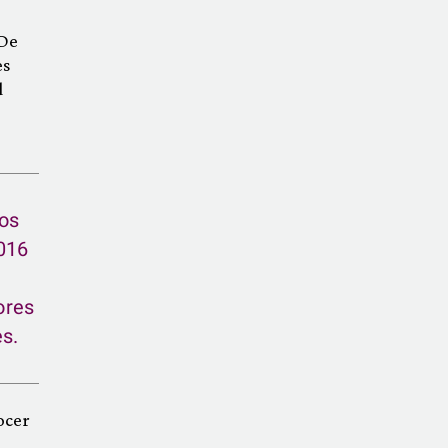
 De
es
d
tos
2016
ores
s.
ocer