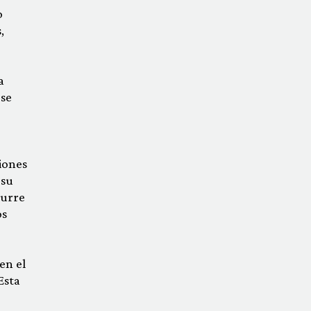
o
,
a
 se
iones
 su
curre
os
en el
Esta