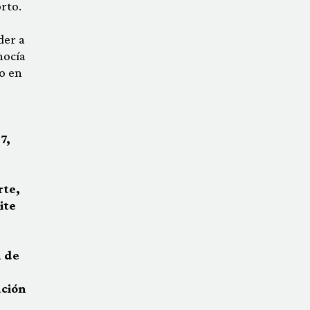
orto.
der a
nocía
o en
7,
rte,
ite
a de
ación