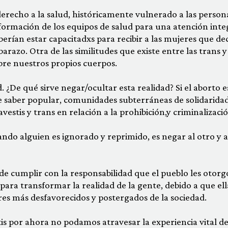
derecho a la salud, históricamente vulnerado a las person
 formación de los equipos de salud para una atención inte
erían estar capacitadxs para recibir a las mujeres que de
zo. Otra de las similitudes que existe entre las trans y 
obre nuestros propios cuerpos.
 ¿De qué sirve negar/ocultar esta realidad? Si el aborto e
e saber popular, comunidades subterráneas de solidaridad
vestis y trans en relación a la prohibición,y criminalizació
ndo alguien es ignorado y reprimido, es negar al otro y a
 de cumplir con la responsabilidad que el pueblo les otorg
para transformar la realidad de la gente, debido a que ell
res más desfavorecidos y postergados de la sociedad.
tis por ahora no podamos atravesar la experiencia vital de