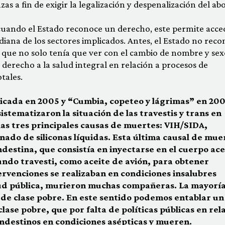
as a fin de exigir la legalización y despenalización del ab
cuando el Estado reconoce un derecho, este permite acce
idiana de los sectores implicados. Antes, el Estado no reco
, que no solo tenía que ver con el cambio de nombre y sex
 derecho a la salud integral en relación a procesos de
tales.
icada en 2005 y “Cumbia, copeteo y lágrimas” en 200
stematizaron la situación de las travestis y trans en
as tres principales causas de muertes: VIH/SIDA,
minado de siliconas líquidas. Esta última causal de mue
ndestina, que consistía en inyectarse en el cuerpo ace
undo travesti, como aceite de avión, para obtener
tervenciones se realizaban en condiciones insalubres
alud pública, murieron muchas compañeras. La mayorí
s de clase pobre. En este sentido podemos entablar un
clase pobre, que por falta de políticas públicas en rel
landestinos en condiciones asépticas y mueren.