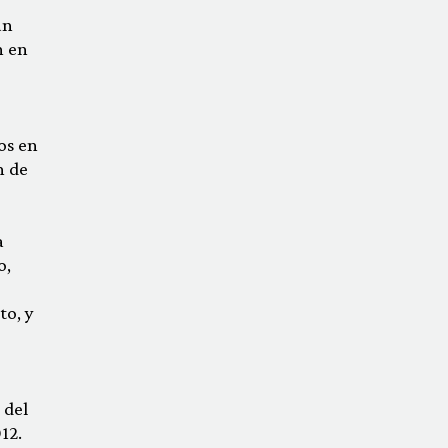
un
n en
os en
n de
a
o,
to, y
 del
12.