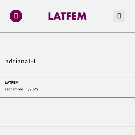
NOTAS
INVESTIGACIONES
adriana1-1
MULTIMEDIA
LATFEM
REDACCIÓN ABIERTA
septiembre 11, 2025
LATFEMLAB.
PRODUCTOS