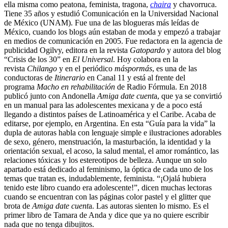
ella misma como peatona, feminista, tragona,
chaira
y chavorruca.
Tiene 35 años y estudió Comunicación en la Universidad Nacional
de México (UNAM). Fue una de las blogueras más leídas de
México, cuando los blogs aún estaban de moda y empezó a trabajar
en medios de comunicación en 2005. Fue redactora en la agencia de
publicidad Ogilvy, editora en la revista
Gatopardo
y autora del blog
“Crisis de los 30” en
El Universal
. Hoy colabora en la
revista
Chilango
y en el periódico
máspormás
, es una de las
conductoras de
Itinerario
en Canal 11 y está al frente del
programa
Macho en rehabilitación
de Radio Fórmula. En 2018
publicó junto con Andonella
Amiga date cuent
a, que ya se convirtió
en un manual para las adolescentes mexicana y de a poco está
llegando a distintos países de Latinoamérica y el Caribe. Acaba de
editarse, por ejemplo, en Argentina. En esta “Guía para la vida” la
dupla de autoras habla con lenguaje simple e ilustraciones adorables
de sexo, género, menstruación, la masturbación, la identidad y la
orientación sexual, el acoso, la salud mental, el amor romántico, las
relaciones tóxicas y los estereotipos de belleza. Aunque un solo
apartado está dedicado al feminismo, la óptica de cada uno de los
temas que tratan es, indudablemente, feminista. “¡Ojalá hubiera
tenido este libro cuando era adolescente!”, dicen muchas lectoras
cuando se encuentran con las páginas color pastel y el glitter que
brota de
Amiga date cuent
a. Las autoras sienten lo mismo. Es el
primer libro de Tamara de Anda y dice que ya no quiere escribir
nada que no tenga dibujitos.