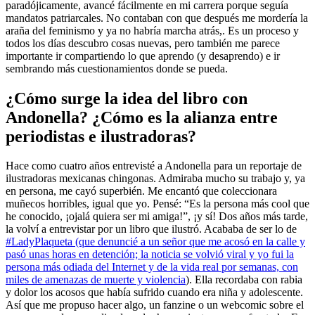
paradójicamente, avancé fácilmente en mi carrera porque seguía
mandatos patriarcales. No contaban con que después me mordería la
araña del feminismo y ya no habría marcha atrás,. Es un proceso y
todos los días descubro cosas nuevas, pero también me parece
importante ir compartiendo lo que aprendo (y desaprendo) e ir
sembrando más cuestionamientos donde se pueda.
¿Cómo surge la idea del libro con
Andonella? ¿Cómo es la alianza entre
periodistas e ilustradoras?
Hace como cuatro años entrevisté a Andonella para un reportaje de
ilustradoras mexicanas chingonas. Admiraba mucho su trabajo y, ya
en persona, me cayó superbién. Me encantó que coleccionara
muñecos horribles, igual que yo. Pensé: “Es la persona más cool que
he conocido, ¡ojalá quiera ser mi amiga!”, ¡y sí! Dos años más tarde,
la volví a entrevistar por un libro que ilustró. Acababa de ser lo de
#LadyPlaqueta (que denuncié a un señor que me acosó en la calle y
pasó unas horas en detención; la noticia se volvió viral y yo fui la
persona más odiada del Internet y de la vida real por semanas, con
miles de amenazas de muerte y violencia
). Ella recordaba con rabia
y dolor los acosos que había sufrido cuando era niña y adolescente.
Así que me propuso hacer algo, un fanzine o un webcomic sobre el