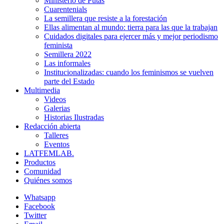
Ministerio de Putas
Cuarentenials
La semillera que resiste a la forestación
Ellas alimentan al mundo: tierra para las que la trabajan
Cuidados digitales para ejercer más y mejor periodismo
feminista
Semillera 2022
Las informales
Institucionalizadas: cuando los feminismos se vuelven
parte del Estado
Multimedia
Videos
Galerias
Historias Ilustradas
Redacción abierta
Talleres
Eventos
LATFEMLAB.
Productos
Comunidad
Quiénes somos
Whatsapp
Facebook
Twitter