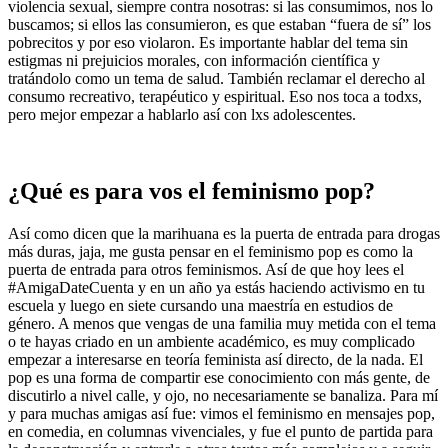
violencia sexual, siempre contra nosotras: si las consumimos, nos lo
buscamos; si ellos las consumieron, es que estaban “fuera de sí” los
pobrecitos y por eso violaron. Es importante hablar del tema sin
estigmas ni prejuicios morales, con información científica y
tratándolo como un tema de salud. También reclamar el derecho al
consumo recreativo, terapéutico y espiritual. Eso nos toca a todxs,
pero mejor empezar a hablarlo así con lxs adolescentes.
¿Qué es para vos el feminismo pop?
Así como dicen que la marihuana es la puerta de entrada para drogas
más duras, jaja, me gusta pensar en el feminismo pop es como la
puerta de entrada para otros feminismos. Así de que hoy lees el
#AmigaDateCuenta y en un año ya estás haciendo activismo en tu
escuela y luego en siete cursando una maestría en estudios de
género. A menos que vengas de una familia muy metida con el tema
o te hayas criado en un ambiente académico, es muy complicado
empezar a interesarse en teoría feminista así directo, de la nada. El
pop es una forma de compartir ese conocimiento con más gente, de
discutirlo a nivel calle, y ojo, no necesariamente se banaliza. Para mí
y para muchas amigas así fue: vimos el feminismo en mensajes pop,
en comedia, en columnas vivenciales, y fue el punto de partida para