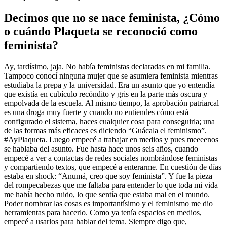
Decimos que no se nace feminista, ¿Cómo
o cuándo Plaqueta se reconoció como
feminista?
Ay, tardísimo, jaja. No había feministas declaradas en mi familia.
Tampoco conocí ninguna mujer que se asumiera feminista mientras
estudiaba la prepa y la universidad. Era un asunto que yo entendía
que existía en cubículo recóndito y gris en la parte más oscura y
empolvada de la escuela. Al mismo tiempo, la aprobación patriarcal
es una droga muy fuerte y cuando no entiendes cómo está
configurado el sistema, haces cualquier cosa para conseguirla; una
de las formas más eficaces es diciendo “Guácala el feminismo”.
#AyPlaqueta. Luego empecé a trabajar en medios y pues meeeenos
se hablaba del asunto. Fue hasta hace unos seis años, cuando
empecé a ver a contactas de redes sociales nombrándose feministas
y compartiendo textos, que empecé a enterarme. En cuestión de días
estaba en shock: “Anumá, creo que soy feminista
”. Y fue la pieza
del rompecabezas que me faltaba para entender lo que toda mi vida
me había hecho ruido, lo que sentía que estaba mal en el mundo.
Poder nombrar las cosas es importantísimo y el feminismo me dio
herramientas para hacerlo. Como ya tenía espacios en medios,
empecé a usarlos para hablar del tema. Siempre digo que,