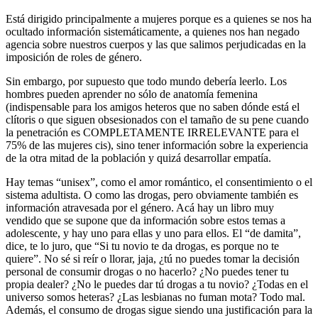
Está dirigido principalmente a mujeres porque es a quienes se nos ha
ocultado información sistemáticamente, a quienes nos han negado
agencia sobre nuestros cuerpos y las que salimos perjudicadas en la
imposición de roles de género.
Sin embargo, por supuesto que todo mundo debería leerlo. Los
hombres pueden aprender no sólo de anatomía femenina
(indispensable para los amigos heteros que no saben dónde está el
clítoris o que siguen obsesionados con el tamaño de su pene cuando
la penetración es COMPLETAMENTE IRRELEVANTE para el
75% de las mujeres cis), sino tener información sobre la experiencia
de la otra mitad de la población y quizá desarrollar empatía.
Hay temas “unisex”, como el amor romántico, el consentimiento o el
sistema adultista. O como las drogas, pero obviamente también es
información atravesada por el género. Acá hay un libro muy
vendido que se supone que da información sobre estos temas a
adolescente, y hay uno para ellas y uno para ellos. El “de damita”,
dice, te lo juro, que “Si tu novio te da drogas, es porque no te
quiere”. No sé si reír o llorar, jaja, ¿tú no puedes tomar la decisión
personal de consumir drogas o no hacerlo? ¿No puedes tener tu
propia dealer? ¿No le puedes dar tú drogas a tu novio? ¿Todas en el
universo somos heteras? ¿Las lesbianas no fuman mota? Todo mal.
Además, el consumo de drogas sigue siendo una justificación para la