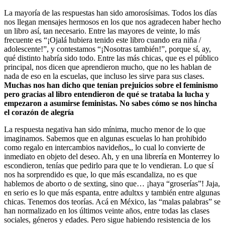
La mayoría de las respuestas han sido amorosísimas. Todos los días
nos llegan mensajes hermosos en los que nos agradecen haber hecho
un libro así, tan necesario. Entre las mayores de veinte, lo más
frecuente es “¡Ojalá hubiera tenido este libro cuando era niña /
adolescente!”, y contestamos “¡Nosotras también!”, porque sí, ay,
qué distinto habría sido todo. Entre las más chicas, que es el público
principal, nos dicen que aprendieron mucho, que no les hablan de
nada de eso en la escuelas, que incluso les sirve para sus clases.
Muchas nos han dicho que tenían prejuicios sobre el feminismo
pero gracias al libro entendieron de qué se trataba la lucha y
empezaron a asumirse feministas. No sabes cómo se nos hincha
el corazón de alegría
La respuesta negativa han sido mínima, mucho menor de lo que
imaginamos. Sabemos que en algunas escuelas lo han prohibido
como regalo en intercambios navideños,, lo cual lo convierte de
inmediato en objeto del deseo. Ah, y en una librería en Monterrey lo
escondieron, tenías que pedirlo para que te lo vendieran. Lo que sí
nos ha sorprendido es que, lo que más escandaliza, no es que
hablemos de aborto o de sexting, sino que… ¡haya “groserías”! Jaja,
en serio es lo que más espanta, entre adultxs y también entre algunas
chicas. Tenemos dos teorías. Acá en México, las “malas palabras” se
han normalizado en los últimos veinte años, entre todas las clases
sociales, géneros y edades. Pero sigue habiendo resistencia de los