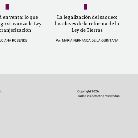
á en venta: lo que
La legalización del saqueo:
ego si avanza la Ley
las claves de la reforma de la
tranjerización
Ley de Tierras
UCIANA ROSENDE
Por
MARÍA FERNANDA DE LA QUINTANA
Copyright 2026.
S
Todos los derechos reservados.