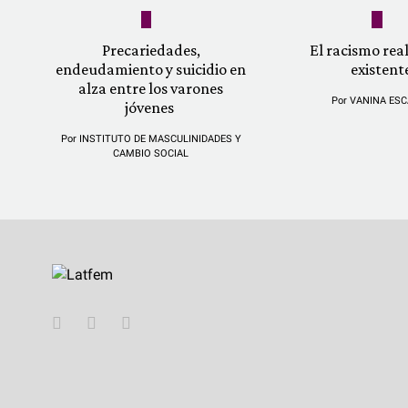
Precariedades,
El racismo re
endeudamiento y suicidio en
existent
alza entre los varones
Por
VANINA ESC
jóvenes
Por
INSTITUTO DE MASCULINIDADES Y
CAMBIO SOCIAL
YouTube
Twitter
Instagram
Facebook