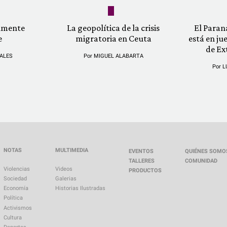
almente
La geopolítica de la crisis
El Paran
e
migratoria en Ceuta
está en ju
de Ex
ALES
Por
MIGUEL ALABARTA
Por
L
NOTAS
MULTIMEDIA
EVENTOS
QUIÉNES SOMO
TALLERES
COMUNIDAD
Violencias
Videos
PRODUCTOS
Sociedad
Galerias
Economía
Historias Ilustradas
Política
Activismos
Cultura