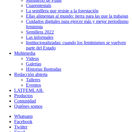
Ministerio de Putas
Cuarentenials
La semillera que resiste a la forestación
Ellas alimentan al mundo: tierra para las que la trabajan
Cuidados digitales para ejercer más y mejor periodismo
feminista
Semillera 2022
Las informales
Institucionalizadas: cuando los feminismos se vuelven
parte del Estado
Multimedia
Videos
Galerias
Historias Ilustradas
Redacción abierta
Talleres
Eventos
LATFEMLAB.
Productos
Comunidad
Quiénes somos
Whatsapp
Facebook
Twitter