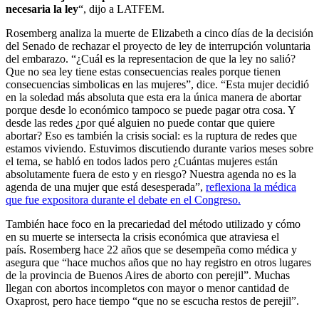
necesaria la ley
“, dijo a LATFEM.
Rosemberg analiza la muerte de Elizabeth a cinco días de la decisión
del Senado de rechazar el proyecto de ley de interrupción voluntaria
del embarazo. “¿Cuál es la representacion de que la ley no salió?
Que no sea ley tiene estas consecuencias reales porque tienen
consecuencias simbolicas en las mujeres”, dice. “Esta mujer decidió
en la soledad más absoluta que esta era la única manera de abortar
porque desde lo económico tampoco se puede pagar otra cosa. Y
desde las redes ¿por qué alguien no puede contar que quiere
abortar? Eso es también la crisis social: es la ruptura de redes que
estamos viviendo. Estuvimos discutiendo durante varios meses sobre
el tema, se habló en todos lados pero ¿Cuántas mujeres están
absolutamente fuera de esto y en riesgo? Nuestra agenda no es la
agenda de una mujer que está desesperada”,
reflexiona la médica
que fue expositora durante el debate en el Congreso.
También hace foco en la precariedad del método utilizado y cómo
en su muerte se intersecta la crisis económica que atraviesa el
país. Rosemberg hace 22 años que se desempeña como médica y
asegura que “hace muchos años que no hay registro en otros lugares
de la provincia de Buenos Aires de aborto con perejil”. Muchas
llegan con abortos incompletos con mayor o menor cantidad de
Oxaprost, pero hace tiempo “que no se escucha restos de perejil”.