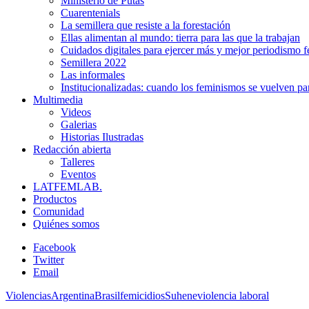
Ministerio de Putas
Cuarentenials
La semillera que resiste a la forestación
Ellas alimentan al mundo: tierra para las que la trabajan
Cuidados digitales para ejercer más y mejor periodismo f
Semillera 2022
Las informales
Institucionalizadas: cuando los feminismos se vuelven pa
Multimedia
Videos
Galerias
Historias Ilustradas
Redacción abierta
Talleres
Eventos
LATFEMLAB.
Productos
Comunidad
Quiénes somos
Facebook
Twitter
Email
Violencias
Argentina
Brasil
femicidios
Suhene
violencia laboral