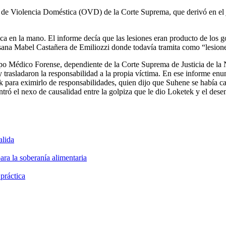
a de Violencia Doméstica (OVD) de la Corte Suprema, que derivó en el
nica en la mano. El informe decía que las lesiones eran producto de los 
Susana Mabel Castañera de Emiliozzi donde todavía tramita como “lesion
 Médico Forense, dependiente de la Corte Suprema de Justicia de la Na
 y trasladaron la responsabilidad a la propia víctima. En ese informe e
para eximirlo de responsabilidades, quien dijo que Suhene se había ca
tró el nexo de causalidad entre la golpiza que le dio Loketek y el desen
alida
ara la soberanía alimentaria
 práctica