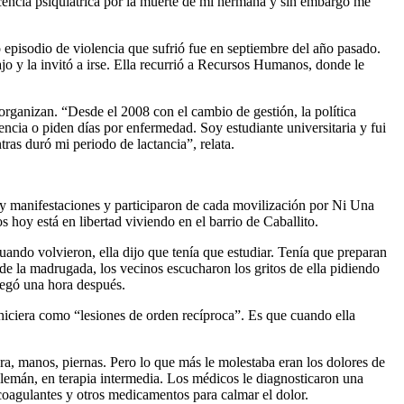
cencia psiquiátrica por la muerte de mi hermana y sin embargo me
 episodio de violencia que sufrió fue en septiembre del año pasado.
ajo y la invitó a irse. Ella recurrió a Recursos Humanos, donde le
 organizan. “Desde el 2008 con el cambio de gestión, la política
encia o piden días por enfermedad. Soy estudiante universitaria y fui
as duró mi periodo de lactancia”, relata.
 y manifestaciones y participaron de cada movilización por Ni Una
s hoy está en libertad viviendo en el barrio de Caballito.
ando volvieron, ella dijo que tenía que estudiar. Tenía que preparan
s de la madrugada, los vecinos escucharon los gritos de ella pidiendo
legó una hora después.
 hiciera como “lesiones de orden recíproca”. Es que cuando ella
a, manos, piernas. Pero lo que más le molestaba eran los dolores de
Alemán, en terapia intermedia. Los médicos le diagnosticaron una
icoagulantes y otros medicamentos para calmar el dolor.