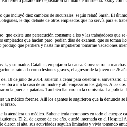
 “En febrero pasado me depositaron la mitad de mi sueldo. Estoy con li
 que incluyó diez cambios de sucursales, según relató Sarah. El último
olegiales, le dijo delante de otros empleados que no servía para el trab
o, que existe una persecución constante a los y las trabajadores que se
 los empleados que hacían paro, pedían días de examen, que se toman lic
o produjo que perdiera y hasta me impidieron tomarme vacaciones mientr
Savik, y su madre, Catalina, empujaron la causa. Convocaron a marchas
gación caratulada como lesiones graves, el agresor de la joven de 26 año
18 de julio de 2014, salieron a cenar para celebrar el aniversario. Cu
ue se iba a ir a la casa de su madre y ahí empezaron los golpes. A las do
aron la puerta a patadas. También llamaron a la comisaría. La policía l
a un médico forense. Allí los agentes le sugirieron que la denuncia se
el brazo.
e la atendiera un médico. Suhene tenía moretones en todo el cuerpo: car
iguientes. El 21 de agosto de ese año, quedó internada en el Hospital 
e dieron el alta, sus actividades seguían limitadas y vivía tomando ant