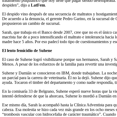
tratamiento psiquiátrico que hoy tiene que pagar siendo desempleada.
despiden”, dijo a
LatFem
.
El despido vino después de una secuencia de maltratos y hostigamiento
De acuerdo a la denuncia, el gerente Pedro Garino, en la sucursal de C
propusieron un cambio de sucursal.
Sarah, que trabaja en el Banco desde 2007, cree que no es el único cas
macrista fue de a poco intensificando el maltrato e intolerancia hacia
madre hace 5 años. Por eso padecí todo tipo de cuestionamientos y es
El lento femicidio de Suhene
El caso de Suhene logró visibilizarse porque sus hermanos, Sarah y 
Menos. A pesar de los esfuerzos de la familia para revertir una investi
Suhene y Damián se conocieron en IBM, donde trabajaban. La noche del 
un parcial para la carrera de veterinaria. Él no la dejó. Suhene dijo q
ayuda. Tocaron el timbre del departamento y como nadie respondía, tir
En la comisaría 33 de Belgrano, Suhene esperó nueve horas que la vier
intentó defenderse de que la ahorcara, Suhene lo mordió a Damián en 
Ese mismo día, Sarah la acompañó hasta la Clínica Adventista para qu
cabeza. Esa molestia se hizo cada vez más grande en los ocho meses s
“trombosis vascular con hidrocefalia de carácter traumático”. Cuando l