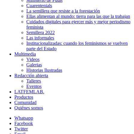
Ministerio de Putas
Cuarentenials
La semillera que resiste a la forestación
Ellas alimentan al mundo: tierra para las que la trabajan
Cuidados digitales para ejercer más y mejor periodismo
feminista
Semillera 2022
Las informales
Institucionalizadas: cuando los feminismos se vuelven
parte del Estado
Multimedia
Videos
Galerias
Historias Ilustradas
Redacción abierta
Talleres
Eventos
LATFEMLAB.
Productos
Comunidad
Quiénes somos
Whatsapp
Facebook
Twitter