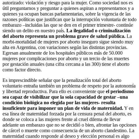
autorizado: violación y riesgo para la mujer. Como sociedad nos es
útil preguntarnos y preguntar a quienes aspiran a representarnos y a
quienes ya ocupan bancas parlamentarias, sobre la vigencia de las
razones políticas que justifican que la interrupción voluntaria de todo
embarazo –incluidas las que se den en el primer trimestre- continúe
siendo un delito en nuestro país.
La ilegalidad o criminalización
del aborto representa un problema grave de salud pública.
La
morbi-mortalidad de mujeres por aborto inseguro sigue siendo muy
alta en Argentina, con variaciones según las distintas provincias.
Egresan anualmente de los hospitales públicos más de 50.000
mujeres por complicaciones por aborto y un tercio de las muertes
por gestación anuales (una cifra cercana a las 300) tiene el aborto
como factor directo.
Es imprescindible señalar que la penalización total del aborto
voluntario entraña también un problema de respeto por la autonomía
y libertad reproductiva. Para ello es conveniente que
el periodismo
sea capaz de visibilizar que la sola capacidad de gestar –una
condición biológica no elegida por las mujeres- resulta
insuficiente para imponer un plan de vida de maternidad.
Y en
esa línea de maternidad forzada por la censura penal del aborto, es
donde se coloca a las mujeres frente al cruel dilema de llevar
adelante un embarazo que no se decidió o bien, afrontar las opciones
de cárcel o muerte como consecuencia de un aborto clandestino. La
maternidad cuando responde al deseo y elección personal es algo