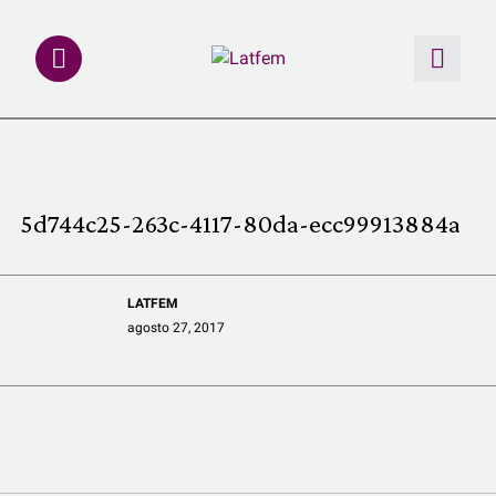
NOTAS
INVESTIGACIONES
5d744c25-263c-4117-80da-ecc99913884a
MULTIMEDIA
LATFEM
REDACCIÓN ABIERTA
agosto 27, 2017
LATFEMLAB.
PRODUCTOS