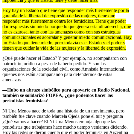
impotencia y que el Estado tiene y debe hacer más.
Hoy hay un Estado que tiene que responder más fuertemente por la
garantía de la libertad de expresión de las mujeres, tiene que
responder más fuertemente contra los femicidios. Tiene que poder
dar respuestas sin miedo porque lo que genera esta ultraderecha, que
no es azarosa, tanto con las amenazas como con sus estrategias
comunicacionales es acorralar y generar miedo comunicacional. Hay
un Estado que tiene miedo, pero todavía es el Estado y el poder y
tienen que cuidar la vida de las mujeres y la libertad de expresión.
¿Qué puede hacer el Estado? Y por ejemplo, no acompañaron con
patrocinio jurídico a pesar de haberlo pedido. Y son las
organizaciones de la sociedad civil, como Amnistía Internacional,
quienes nos están acompañando para defendernos de estas
amenazas.
—Hubo un abrazo simbólico para apoyarte en Radio Nacional,
también se solidarizó FOPEA, ¿qué podemos hacer las
periodistas feministas?
Ni Una Menos nace de toda una historia de un movimiento, pero
también fue clave cuando Marcela Ojeda pone el tuit y pregunta
¿Qué vamos a hacer? El Ni Una Menos empuja algo que las
periodistas que trabajamos hace mucho tiempo veníamos diciendo.
Hoy las redes se dieron cuenta que el poder feminista en Argentina