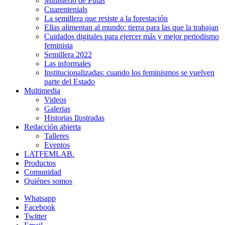
Ministerio de Putas
Cuarentenials
La semillera que resiste a la forestación
Ellas alimentan al mundo: tierra para las que la trabajan
Cuidados digitales para ejercer más y mejor periodismo
feminista
Semillera 2022
Las informales
Institucionalizadas: cuando los feminismos se vuelven
parte del Estado
Multimedia
Videos
Galerias
Historias Ilustradas
Redacción abierta
Talleres
Eventos
LATFEMLAB.
Productos
Comunidad
Quiénes somos
Whatsapp
Facebook
Twitter