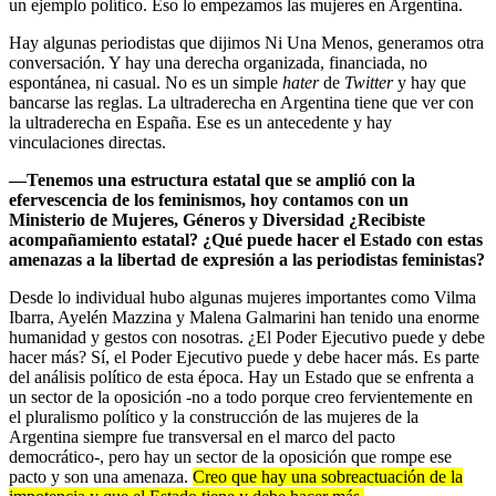
un ejemplo político. Eso lo empezamos las mujeres en Argentina.
Hay algunas periodistas que dijimos Ni Una Menos, generamos otra
conversación. Y hay una derecha organizada, financiada, no
espontánea, ni casual. No es un simple
hater
de
Twitter
y hay que
bancarse las reglas. La ultraderecha en Argentina tiene que ver con
la ultraderecha en España. Ese es un antecedente y hay
vinculaciones directas.
—Tenemos una estructura estatal que se amplió con la
efervescencia de los feminismos, hoy contamos con un
Ministerio de Mujeres, Géneros y Diversidad ¿Recibiste
acompañamiento estatal? ¿Qué puede hacer el Estado con estas
amenazas a la libertad de expresión a las periodistas feministas?
Desde lo individual hubo algunas mujeres importantes como Vilma
Ibarra, Ayelén Mazzina y Malena Galmarini han tenido una enorme
humanidad y gestos con nosotras. ¿El Poder Ejecutivo puede y debe
hacer más? Sí, el Poder Ejecutivo puede y debe hacer más. Es parte
del análisis político de esta época. Hay un Estado que se enfrenta a
un sector de la oposición -no a todo porque creo fervientemente en
el pluralismo político y la construcción de las mujeres de la
Argentina siempre fue transversal en el marco del pacto
democrático-, pero hay un sector de la oposición que rompe ese
pacto y son una amenaza.
Creo que hay una sobreactuación de la