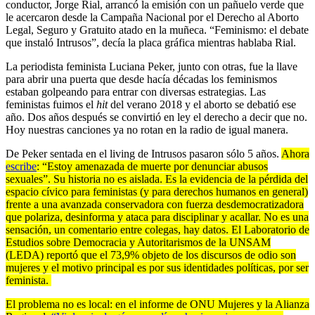
conductor, Jorge Rial, arrancó la emisión con un pañuelo verde que
le acercaron desde la Campaña Nacional por el Derecho al Aborto
Legal, Seguro y Gratuito atado en la muñeca. “Feminismo: el debate
que instaló Intrusos”, decía la placa gráfica mientras hablaba Rial.
La periodista feminista Luciana Peker, junto con otras, fue la llave
para abrir una puerta que desde hacía décadas los feminismos
estaban golpeando para entrar con diversas estrategias. Las
feministas fuimos el
hit
del verano 2018 y el aborto se debatió ese
año. Dos años después se convirtió en ley el derecho a decir que no.
Hoy nuestras canciones ya no rotan en la radio de igual manera.
De Peker sentada en el living de Intrusos pasaron sólo 5 años.
Ahora
escribe
: “Estoy amenazada de muerte por denunciar abusos
sexuales”. Su historia no es aislada. Es la evidencia de la pérdida del
espacio cívico para feministas (y para derechos humanos en general)
frente a una avanzada conservadora con fuerza desdemocratizadora
que polariza, desinforma y ataca para disciplinar y acallar. No es una
sensación, un comentario entre colegas, hay datos. El Laboratorio de
Estudios sobre Democracia y Autoritarismos de la UNSAM
(LEDA) reportó que el 73,9% objeto de los discursos de odio son
mujeres y el motivo principal es por sus identidades políticas, por ser
feminista.
El problema no es local: en el informe de ONU Mujeres y la Alianza