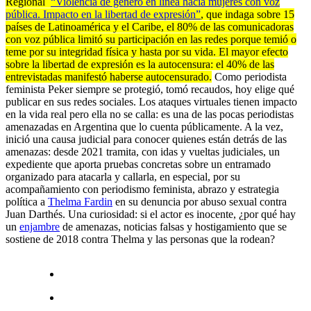
Regional
“Violencia de género en línea hacia mujeres con voz
pública. Impacto en la libertad de expresión”
, que indaga sobre 15
países de Latinoamérica y el Caribe, el 80% de las comunicadoras
con voz pública limitó su participación en las redes porque temió o
teme por su integridad física y hasta por su vida. El mayor efecto
sobre la libertad de expresión es la autocensura: el 40% de las
entrevistadas manifestó haberse autocensurado.
Como periodista
feminista Peker siempre se protegió, tomó recaudos, hoy elige qué
publicar en sus redes sociales. Los ataques virtuales tienen impacto
en la vida real pero ella no se calla: es una de las pocas periodistas
amenazadas en Argentina que lo cuenta públicamente. A la vez,
inició una causa judicial para conocer quienes están detrás de las
amenazas: desde 2021 tramita, con idas y vueltas judiciales, un
expediente que aporta pruebas concretas sobre un entramado
organizado para atacarla y callarla, en especial, por su
acompañamiento con periodismo feminista, abrazo y estrategia
política a
Thelma Fardin
en su denuncia por abuso sexual contra
Juan Darthés. Una curiosidad: si el actor es inocente, ¿por qué hay
un
enjambre
de amenazas, noticias falsas y hostigamiento que se
sostiene de 2018 contra Thelma y las personas que la rodean?