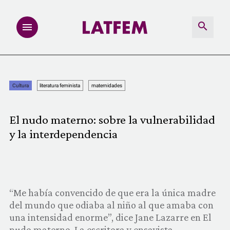
NOTAS
Cultura
literatura feminista
maternidades
INVESTIGACIONES
El nudo materno: sobre la vulnerabilidad
MULTIMEDIA
y la interdependencia
REDACCIÓN ABIERTA
LATFEMLAB.
“Me había convencido de que era la única madre
del mundo que odiaba al niño al que amaba con
PRODUCTOS
una intensidad enorme”, dice Jane Lazarre en El
nudo materno. La escritora y ensayista