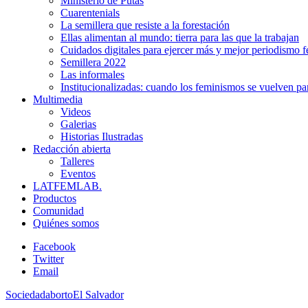
Ministerio de Putas
Cuarentenials
La semillera que resiste a la forestación
Ellas alimentan al mundo: tierra para las que la trabajan
Cuidados digitales para ejercer más y mejor periodismo f
Semillera 2022
Las informales
Institucionalizadas: cuando los feminismos se vuelven pa
Multimedia
Videos
Galerias
Historias Ilustradas
Redacción abierta
Talleres
Eventos
LATFEMLAB.
Productos
Comunidad
Quiénes somos
Facebook
Twitter
Email
Sociedad
aborto
El Salvador