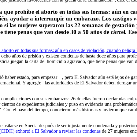
a que prohíbe el aborto en todas sus formas: aún en cas
bién, ayudar a interrumpir un embarazo. Los castigos v
o si las mujeres superaron las 22 semanas de gestación 
ue tiene penas que van desde 30 a 50 años de cárcel. E
 aborto en todas sus formas: aún en casos de violación, cuando peligra 
ocho años de prisión y existen condenas de hasta doce años para profes
usticia juegan la carta del homicidio agravado, que tiene penas que van 
ó haber estado, para empezar—, pero El Salvador aún está lejos de garan
ternacional. Y agregó: “las autoridades de El Salvador deben derogar ur
s complicaciones con sus embarazos: 26 de ellas fueron declaradas cul
r cientos de expedientes judiciales y puso en evidencia una problemátic
7. Con el paso del tiempo, conocieron más historias y tuvieron que cam
e asilarse en Suecia después de ser injustamente condenada y posterio
IDH) exhortó a El Salvador a revisar las condenas
de 27 mujeres enca