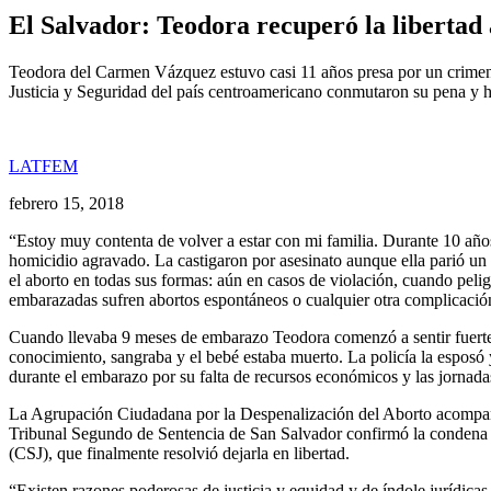
El Salvador: Teodora recuperó la libertad 
Teodora del Carmen Vázquez estuvo casi 11 años presa por un crimen 
Justicia y Seguridad del país centroamericano conmutaron su pena y ho
LATFEM
febrero 15, 2018
“Estoy muy contenta de volver a estar con mi familia. Durante 10 años
homicidio agravado. La castigaron por asesinato aunque ella parió un 
el aborto en todas sus formas: aún en casos de violación, cuando pelig
embarazadas sufren abortos espontáneos o cualquier otra complicación
Cuando llevaba 9 meses de embarazo Teodora comenzó a sentir fuertes 
conocimiento, sangraba y el bebé estaba muerto. La policía la esposó y
durante el embarazo por su falta de recursos económicos y las jornada
La Agrupación Ciudadana por la Despenalización del Aborto acompaña
Tribunal Segundo de Sentencia de San Salvador confirmó la condena de
(CSJ), que finalmente resolvió dejarla en libertad.
“Existen razones poderosas de justicia y equidad y de índole jurídicas 