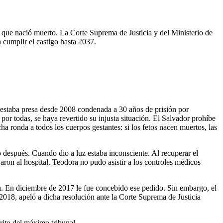
que nació muerto. La Corte Suprema de Justicia y del Ministerio de
 cumplir el castigo hasta 2037.
e estaba presa desde 2008 condenada a 30 años de prisión por
or todas, se haya revertido su injusta situación. El Salvador prohíbe
ha ronda a todos los cuerpos gestantes: si los fetos nacen muertos, las
después. Cuando dio a luz estaba inconsciente. Al recuperar el
ron al hospital. Teodora no pudo asistir a los controles médicos
 En diciembre de 2017 le fue concebido ese pedido. Sin embargo, el
018, apeló a dicha resolución ante la Corte Suprema de Justicia
crito del máximo tribunal.