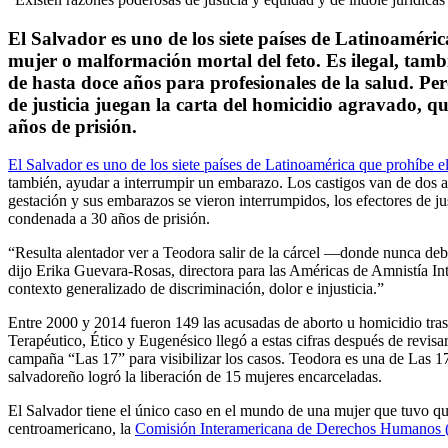
El Salvador es uno de los siete países de Latinoaméric
mujer o malformación mortal del feto. Es ilegal, tam
de hasta doce años para profesionales de la salud. Per
de justicia juegan la carta del homicidio agravado, q
años de prisión.
El Salvador es uno de los siete países de Latinoamérica que prohíbe el
también, ayudar a interrumpir un embarazo. Los castigos van de dos a 
gestación y sus embarazos se vieron interrumpidos, los efectores de j
condenada a 30 años de prisión.
“Resulta alentador ver a Teodora salir de la cárcel —donde nunca debi
dijo Erika Guevara-Rosas, directora para las Américas de Amnistía In
contexto generalizado de discriminación, dolor e injusticia.”
Entre 2000 y 2014 fueron 149 las acusadas de aborto u homicidio tra
Terapéutico, Ético y Eugenésico llegó a estas cifras después de revisa
campaña “Las 17” para visibilizar los casos. Teodora es una de Las 1
salvadoreño logró la liberación de 15 mujeres encarceladas.
El Salvador tiene el único caso en el mundo de una mujer que tuvo qu
centroamericano, la
Comisión Interamericana de Derechos Humanos (C