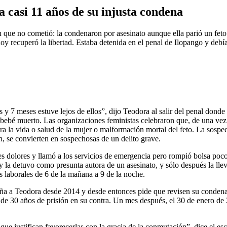
a casi 11 años de su injusta condena
que no cometió: la condenaron por asesinato aunque ella parió un feto 
y recuperó la libertad. Estaba detenida en el penal de Ilopango y debía
 y 7 meses estuve lejos de ellos”, dijo Teodora al salir del penal dond
bebé muerto. Las organizaciones feministas celebraron que, de una vez p
ra la vida o salud de la mujer o malformación mortal del feto. La sospec
, se convierten en sospechosas de un delito grave.
dolores y llamó a los servicios de emergencia pero rompió bolsa poco 
 la detuvo como presunta autora de un asesinato, y sólo después la lleva
s laborales de 6 de la mañana a 9 de la noche.
 a Teodora desde 2014 y desde entonces pide que revisen su condena.
 30 años de prisión en su contra. Un mes después, el 30 de enero de 2
que justifican favorecerlas con la gracia de la conmutación”, dice el es