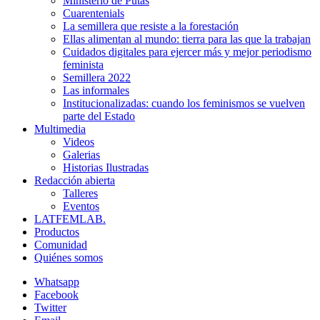
Ministerio de Putas
Cuarentenials
La semillera que resiste a la forestación
Ellas alimentan al mundo: tierra para las que la trabajan
Cuidados digitales para ejercer más y mejor periodismo
feminista
Semillera 2022
Las informales
Institucionalizadas: cuando los feminismos se vuelven
parte del Estado
Multimedia
Videos
Galerias
Historias Ilustradas
Redacción abierta
Talleres
Eventos
LATFEMLAB.
Productos
Comunidad
Quiénes somos
Whatsapp
Facebook
Twitter