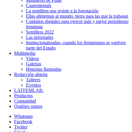
Ministerio de Putas
Cuarentenials
La semillera que resiste a la forestación
Ellas alimentan al mundo: tierra para las que la trabajan
Cuidados digitales para ejercer más y mejor periodismo
feminista
Semillera 2022
Las informales
Institucionalizadas: cuando los feminismos se vuelven
parte del Estado
Multimedia
Videos
Galerias
Historias Ilustradas
Redacción abierta
Talleres
Eventos
LATFEMLAB.
Productos
Comunidad
Quiénes somos
Whatsapp
Facebook
Twitter