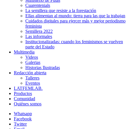
Ministerio de Putas
Cuarentenials
La semillera que resiste a la forestación
Ellas alimentan al mundo: tierra para las que la trabajan
Cuidados digitales para ejercer más y mejor periodismo
feminista
Semillera 2022
Las informales
Institucionalizadas: cuando los feminismos se vuelven
parte del Estado
Multimedia
Videos
Galerias
Historias Ilustradas
Redacción abierta
Talleres
Eventos
LATFEMLAB.
Productos
Comunidad
Quiénes somos
Whatsapp
Facebook
Twitter