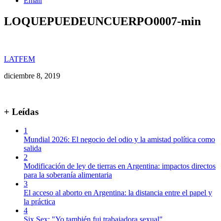
Email
LOQUEPUEDEUNCUERPO0007-min
LATFEM
diciembre 8, 2019
+ Leídas
1
Mundial 2026: El negocio del odio y la amistad política como
salida
2
Modificación de ley de tierras en Argentina: impactos directos
para la soberanía alimentaria
3
El acceso al aborto en Argentina: la distancia entre el papel y
la práctica
4
Six Sex: "Yo también fui trabajadora sexual"