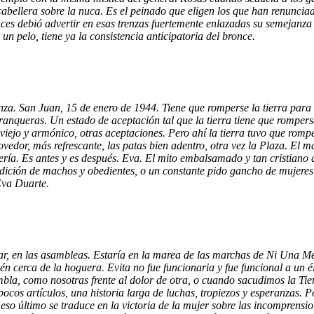
abellera sobre la nuca. Es el peinado que eligen los que han renunciad
es debió advertir en esas trenzas fuertemente enlazadas su semejanza 
n pelo, tiene ya la consistencia anticipatoria del bronce.
nza. San Juan, 15 de enero de 1944. Tiene que romperse la tierra para 
s tranqueras. Un estado de aceptación tal que la tierra tiene que rompe
ejo y armónico, otras aceptaciones. Pero ahí la tierra tuvo que romper
vedor, más refrescante, las patas bien adentro, otra vez la Plaza. El 
ría. Es antes y es después. Eva. El mito embalsamado y tan cristiano qu
dición de machos y obedientes, o un constante pido gancho de mujeres 
Eva Duarte.
ular, en las asambleas. Estaría en la marea de las marchas de Ni Una M
n cerca de la hoguera. Evita no fue funcionaria y fue funcional a un él
embla, como nosotras frente al dolor de otra, o cuando sacudimos la Ti
pocos artículos, una historia larga de luchas, tropiezos y esperanzas. 
so último se traduce en la victoria de la mujer sobre las incomprension