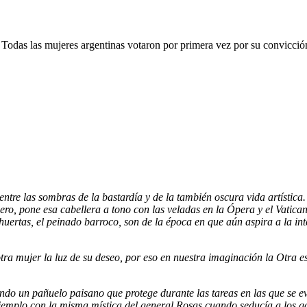
. Todas las mujeres argentinas votaron por primera vez por su convicció
re las sombras de la bastardía y de la también oscura vida artística. L
ro, pone esa cabellera a tono con las veladas en la Ópera y el Vatican
ertas, el peinado barroco, son de la época en que aún aspira a la in
ra mujer la luz de su deseo, por eso en nuestra imaginación la Otra es
ando un pañuelo paisano que protege durante las tareas en las que se ev
jemplo con la misma mística del general Rosas cuando seducía a los ga