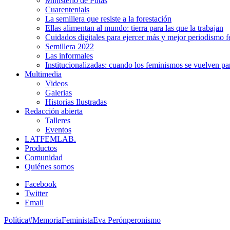
Ministerio de Putas
Cuarentenials
La semillera que resiste a la forestación
Ellas alimentan al mundo: tierra para las que la trabajan
Cuidados digitales para ejercer más y mejor periodismo f
Semillera 2022
Las informales
Institucionalizadas: cuando los feminismos se vuelven pa
Multimedia
Videos
Galerias
Historias Ilustradas
Redacción abierta
Talleres
Eventos
LATFEMLAB.
Productos
Comunidad
Quiénes somos
Facebook
Twitter
Email
Política
#MemoriaFeminista
Eva Perón
peronismo