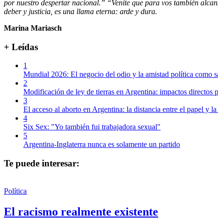
por nuestro despertar nacional.” “Veníte que para vos también alca
deber y justicia, es una llama eterna: arde y dura.
Marina Mariasch
+ Leídas
1
Mundial 2026: El negocio del odio y la amistad política como s
2
Modificación de ley de tierras en Argentina: impactos directos p
3
El acceso al aborto en Argentina: la distancia entre el papel y la
4
Six Sex: "Yo también fui trabajadora sexual"
5
Argentina-Inglaterra nunca es solamente un partido
Te puede interesar:
Política
El racismo realmente existente