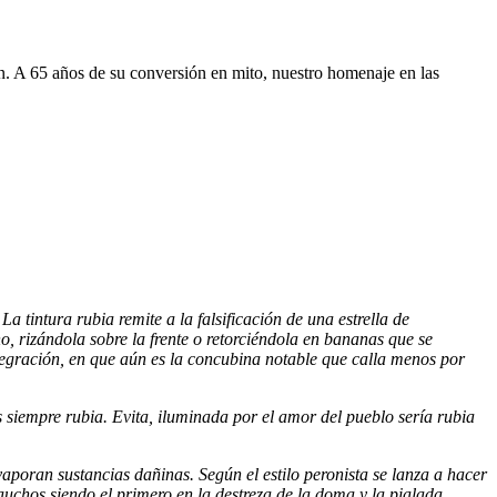
n. A 65 años de su conversión en mito, nuestro homenaje en las
a tintura rubia remite a la falsificación de una estrella de
o, rizándola sobre la frente o retorciéndola en bananas que se
tegración, en que aún es la concubina notable que calla menos por
 siempre rubia. Evita, iluminada por el amor del pueblo sería rubia
aporan sustancias dañinas. Según el estilo peronista se lanza a hacer
uchos siendo el primero en la destreza de la doma y la pialada.