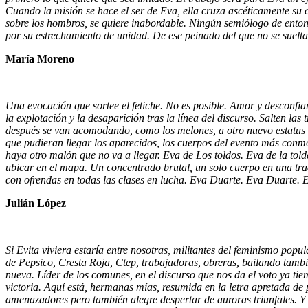
Cuando la misión se hace el ser de Eva, ella cruza ascéticamente su c
sobre los hombros, se quiere inabordable. Ningún semiólogo de entonc
por su estrechamiento de unidad. De ese peinado del que no se suelta u
María Moreno
Una evocación que sortee el fetiche. No es posible. Amor y desconfia
la explotación y la desaparición tras la línea del discurso. Salten la
después se van acomodando, como los melones, a otro nuevo estatus vi
que pudieran llegar los aparecidos, los cuerpos del evento más conmo
haya otro malón que no va a llegar. Eva de Los toldos. Eva de la tolde
ubicar en el mapa. Un concentrado brutal, un solo cuerpo en una tra
con ofrendas en todas las clases en lucha. Eva Duarte. Eva Duarte. 
Julián López
Si Evita viviera estaría entre nosotras, militantes del feminismo pop
de Pepsico, Cresta Roja, Ctep, trabajadoras, obreras, bailando tambié
nueva. Líder de los comunes, en el discurso que nos da el voto ya ti
victoria. Aquí está, hermanas mías, resumida en la letra apretada de 
amenazadores pero también alegre despertar de auroras triunfales. Y e