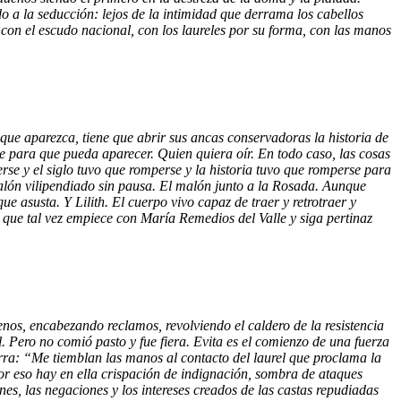
o a la seducción: lejos de la intimidad que derrama los cabellos
con el escudo nacional, con los laureles por su forma, con las manos
que aparezca, tiene que abrir sus ancas conservadoras la historia de
rse para que pueda aparecer. Quien quiera oír. En todo caso, las cosas
se y el siglo tuvo que romperse y la historia tuvo que romperse para
malón vilipendiado sin pausa. El malón junto a la Rosada. Aunque
e asusta. Y Lilith. El cuerpo vivo capaz de traer y retrotraer y
que tal vez empiece con María Remedios del Valle y siga pertinaz
enos, encabezando reclamos, revolviendo el caldero de la resistencia
. Pero no comió pasto y fue fiera. Evita es el comienzo de una fuerza
erra: “Me tiemblan las manos al contacto del laurel que proclama la
Por eso hay en ella crispación de indignación, sombra de ataques
es, las negaciones y los intereses creados de las castas repudiadas