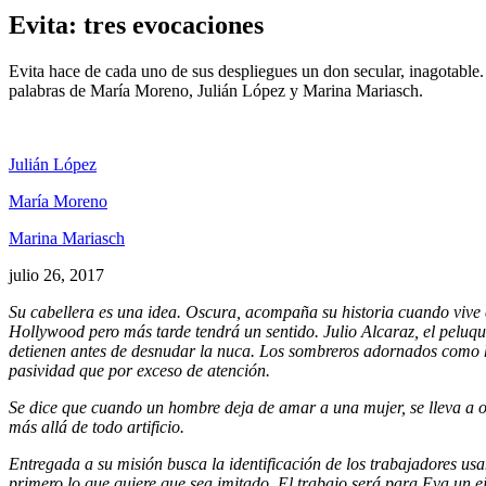
Evita: tres evocaciones
Evita hace de cada uno de sus despliegues un don secular, inagotable
palabras de María Moreno, Julián López y Marina Mariasch.
Julián López
María Moreno
Marina Mariasch
julio 26, 2017
Su cabellera es una idea. Oscura, acompaña su historia cuando vive ent
Hollywood pero más tarde tendrá un sentido. Julio Alcaraz, el peluque
detienen antes de desnudar la nuca. Los sombreros adornados como hu
pasividad que por exceso de atención.
Se dice que cuando un hombre deja de amar a una mujer, se lleva a ot
más allá de todo artificio.
Entregada a su misión busca la identificación de los trabajadores us
primero lo que quiere que sea imitado. El trabajo será para Eva un e