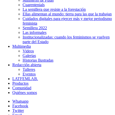
Ministerio de Putas
Cuarentenials
La semillera que resiste a la forestación
Ellas alimentan al mundo: tierra para las que la trabajan
Cuidados digitales para ejercer más y mejor periodismo
feminista
Semillera 2022
Las informales
Institucionalizadas: cuando los feminismos se vuelven
parte del Estado
Multimedia
Videos
Galerias
Historias Ilustradas
Redacción abierta
Talleres
Eventos
LATFEMLAB.
Productos
Comunidad
Quiénes somos
Whatsapp
Facebook
Twitter