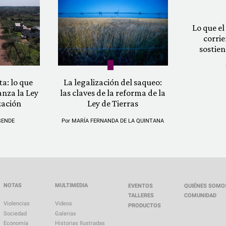
Lo que el 
corrie
sostien
a: lo que
La legalización del saqueo:
anza la Ley
las claves de la reforma de la
zación
Ley de Tierras
SENDE
Por
MARÍA FERNANDA DE LA QUINTANA
NOTAS
MULTIMEDIA
EVENTOS
QUIÉNES SOMO
TALLERES
COMUNIDAD
Violencias
Videos
PRODUCTOS
Sociedad
Galerias
Economía
Historias Ilustradas