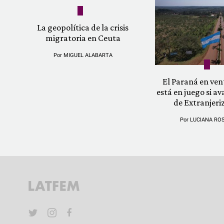
La geopolítica de la crisis
migratoria en Ceuta
Por
MIGUEL ALABARTA
El Paraná en vent
está en juego si av
de Extranjeri
Por
LUCIANA RO
YouTube
Twitter
Instagram
Facebook