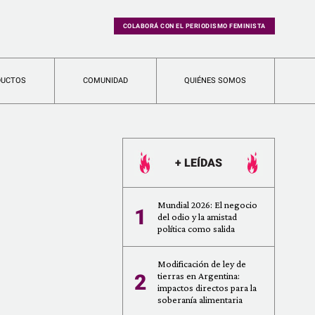
COLABORÁ CON EL PERIODISMO FEMINISTA
DUCTOS
COMUNIDAD
QUIÉNES SOMOS
+ LEÍDAS
Mundial 2026: El negocio
1
del odio y la amistad
política como salida
Modificación de ley de
2
tierras en Argentina:
impactos directos para la
soberanía alimentaria