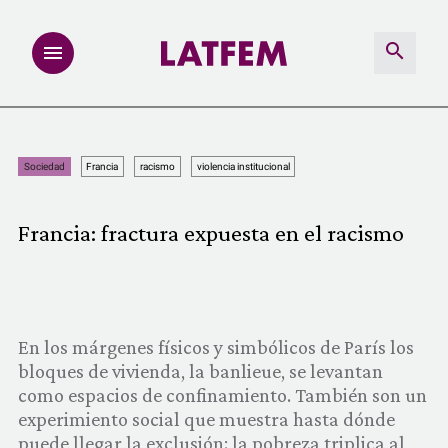
NOTAS
Sociedad
Francia
racismo
violencia institucional
INVESTIGACIONES
Francia: fractura expuesta en el racismo
MULTIMEDIA
REDACCIÓN ABIERTA
En los márgenes físicos y simbólicos de París los
LATFEMLAB.
bloques de vivienda, la banlieue, se levantan
como espacios de confinamiento. También son un
PRODUCTOS
experimiento social que muestra hasta dónde
puede llegar la exclusión: la pobreza triplica al