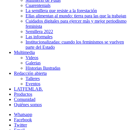
Ministerio de Putas
Cuarentenials
La semillera que resiste a la forestación
Ellas alimentan al mundo: tierra para las que la trabajan
Cuidados digitales para ejercer más y mejor periodismo
feminista
Semillera 2022
Las informales
Institucionalizadas: cuando los feminismos se vuelven
parte del Estado
Multimedia
Videos
Galerias
Historias Ilustradas
Redacción abierta
Talleres
Eventos
LATFEMLAB.
Productos
Comunidad
Quiénes somos
Whatsapp
Facebook
Twitter