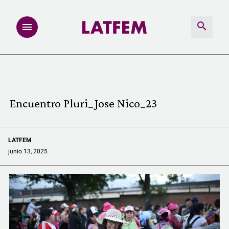
NOTAS
INVESTIGACIONES
Encuentro Pluri_Jose Nico_23
MULTIMEDIA
LATFEM
REDACCIÓN ABIERTA
junio 13, 2025
LATFEMLAB.
PRODUCTOS