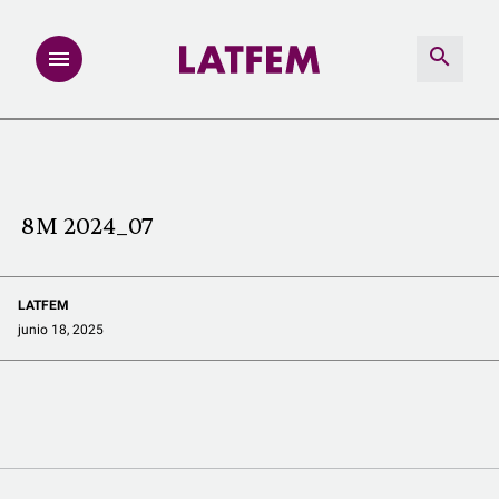
NOTAS
INVESTIGACIONES
8M 2024_07
MULTIMEDIA
LATFEM
REDACCIÓN ABIERTA
junio 18, 2025
LATFEMLAB.
PRODUCTOS