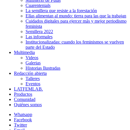
Ministerio de Putas
Cuarentenials
La semillera que resiste a la forestación
Ellas alimentan al mundo: tierra para las que la trabajan
Cuidados digitales para ejercer más y mejor periodismo
feminista
Semillera 2022
Las informales
Institucionalizadas: cuando los feminismos se vuelven
parte del Estado
Multimedia
Videos
Galerias
Historias Ilustradas
Redacción abierta
Talleres
Eventos
LATFEMLAB.
Productos
Comunidad
Quiénes somos
Whatsapp
Facebook
Twitter