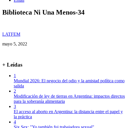
Email
Biblioteca Ni Una Menos-34
LATFEM
mayo 5, 2022
+ Leídas
1
Mundial 2026: El negocio del odio y la amistad política como
salida
2
Modificación de ley de tierras en Argentina: impactos directos
para la soberanía alimentaria
3
El acceso al aborto en Argentina: la distancia entre el papel y
la práctica
4
Six Sex: "Yo también fui trabajadora sexual"