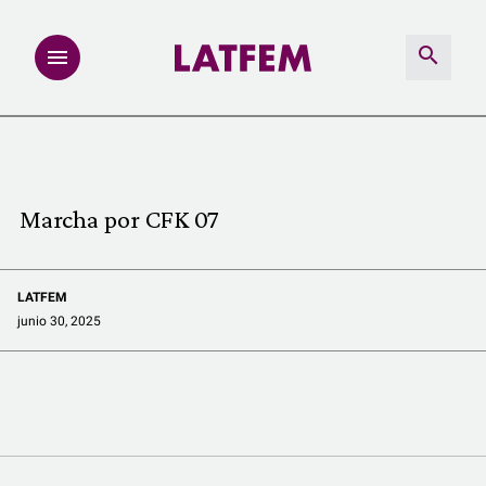
NOTAS
INVESTIGACIONES
Marcha por CFK 07
MULTIMEDIA
LATFEM
REDACCIÓN ABIERTA
junio 30, 2025
LATFEMLAB.
PRODUCTOS