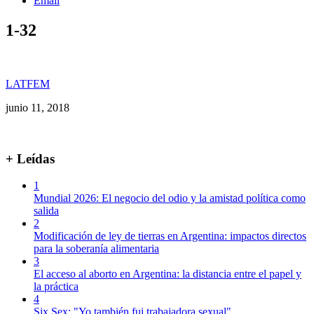
Email
1-32
LATFEM
junio 11, 2018
+ Leídas
1
Mundial 2026: El negocio del odio y la amistad política como
salida
2
Modificación de ley de tierras en Argentina: impactos directos
para la soberanía alimentaria
3
El acceso al aborto en Argentina: la distancia entre el papel y
la práctica
4
Six Sex: "Yo también fui trabajadora sexual"