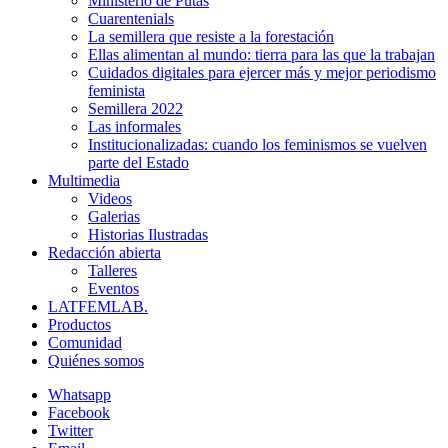
Ministerio de Putas
Cuarentenials
La semillera que resiste a la forestación
Ellas alimentan al mundo: tierra para las que la trabajan
Cuidados digitales para ejercer más y mejor periodismo
feminista
Semillera 2022
Las informales
Institucionalizadas: cuando los feminismos se vuelven
parte del Estado
Multimedia
Videos
Galerias
Historias Ilustradas
Redacción abierta
Talleres
Eventos
LATFEMLAB.
Productos
Comunidad
Quiénes somos
Whatsapp
Facebook
Twitter