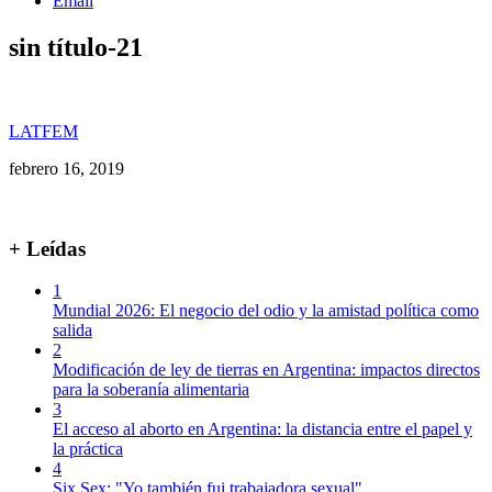
Email
sin título-21
LATFEM
febrero 16, 2019
+ Leídas
1
Mundial 2026: El negocio del odio y la amistad política como
salida
2
Modificación de ley de tierras en Argentina: impactos directos
para la soberanía alimentaria
3
El acceso al aborto en Argentina: la distancia entre el papel y
la práctica
4
Six Sex: "Yo también fui trabajadora sexual"