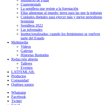
Ministerio de Putas
Cuarentenials
La semillera que resiste a la forestación
Ellas alimentan al mundo: tierra para las que la trabajan
Cuidados digitales para ejercer más y mejor periodismo
feminista
Semillera 2022
Las informales
Institucionalizadas: cuando los feminismos se vuelven
parte del Estado
Multimedia
Videos
Galerias
Historias Ilustradas
Redacción abierta
Talleres
Eventos
LATFEMLAB.
Productos
Comunidad
Quiénes somos
Whatsapp
Facebook
Twitter