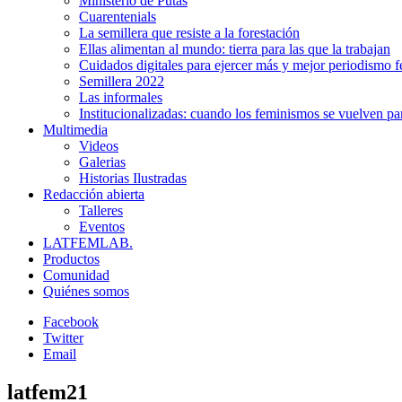
Ministerio de Putas
Cuarentenials
La semillera que resiste a la forestación
Ellas alimentan al mundo: tierra para las que la trabajan
Cuidados digitales para ejercer más y mejor periodismo f
Semillera 2022
Las informales
Institucionalizadas: cuando los feminismos se vuelven pa
Multimedia
Videos
Galerias
Historias Ilustradas
Redacción abierta
Talleres
Eventos
LATFEMLAB.
Productos
Comunidad
Quiénes somos
Facebook
Twitter
Email
latfem21