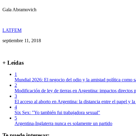
Gala Abramovich
LATFEM
septiembre 11, 2018
+ Leídas
1
Mundial 2026: El negocio del odio y la amistad política como s
2
Modificación de ley de tierras en Argentina: impactos directos p
3
El acceso al aborto en Argentina: la distancia entre el papel y la
4
Six Sex: "Yo también fui trabajadora sexual"
5
Argentina-Inglaterra nunca es solamente un partido
Te puede interesar: