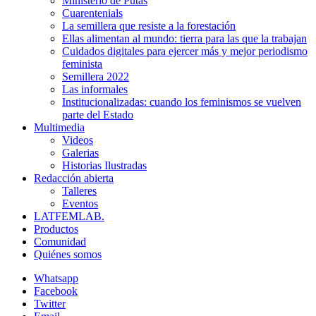
Ministerio de Putas
Cuarentenials
La semillera que resiste a la forestación
Ellas alimentan al mundo: tierra para las que la trabajan
Cuidados digitales para ejercer más y mejor periodismo
feminista
Semillera 2022
Las informales
Institucionalizadas: cuando los feminismos se vuelven
parte del Estado
Multimedia
Videos
Galerias
Historias Ilustradas
Redacción abierta
Talleres
Eventos
LATFEMLAB.
Productos
Comunidad
Quiénes somos
Whatsapp
Facebook
Twitter