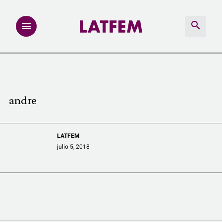
NOTAS
INVESTIGACIONES
andre
MULTIMEDIA
LATFEM
REDACCIÓN ABIERTA
julio 5, 2018
LATFEMLAB.
PRODUCTOS