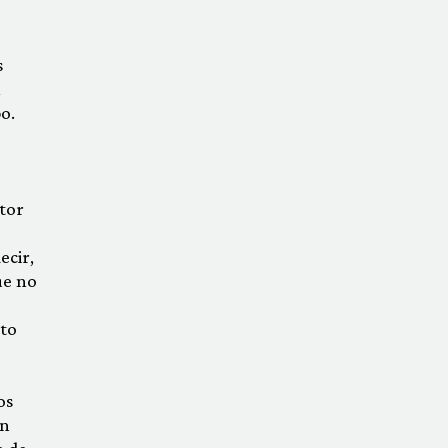
s
n
o.
ctor
ecir,
ue no
cto
os
en