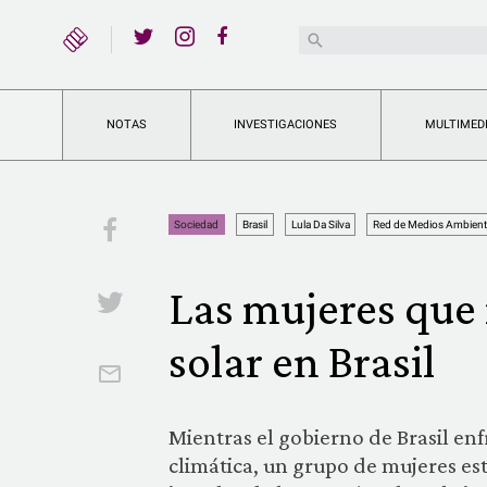
YouTube
Buscar:
Twitter
Instagram
Facebook
NOTAS
INVESTIGACIONES
MULTIMED
Facebook
Sociedad
Brasil
Lula Da Silva
Red de Medios Ambient
Las mujeres que 
Twitter
solar en Brasil
Email
Mientras el gobierno de Brasil enf
climática, un grupo de mujeres est