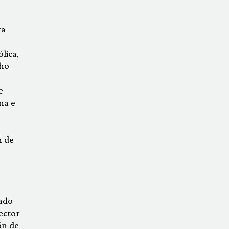
ra
lica,
cho
e
na e
n de
cado
ector
ón de