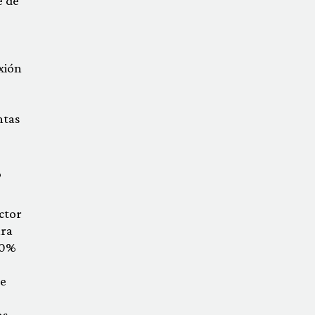
e de
xión
ntas
?
ctor
ara
40%
te
as