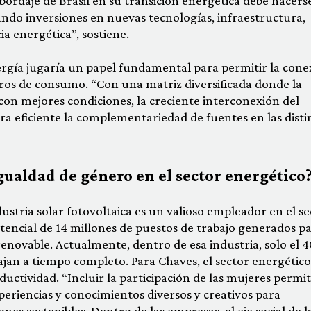
bordaje de Brasil en su transición energética debe hacers
ndo inversiones en nuevas tecnologías, infraestructura,
ia energética”, sostiene.
nergía jugaría un papel fundamental para permitir la cone
tros de consumo. “Con una matriz diversificada donde la
 con mejores condiciones, la creciente interconexión del
 eficiente la complementariedad de fuentes en las disti
gualdad de género en el sector energético
ustria solar fotovoltaica es un valioso empleador en el se
tencial de 14 millones de puestos de trabajo generados p
 renovable. Actualmente, dentro de esa industria, solo el 
ajan a tiempo completo. Para Chaves, el sector energético
ductividad. “Incluir la participación de las mujeres permi
eriencias y conocimientos diversos y creativos para
nes sostenibles. Dentro de las empresas, el eje social de l