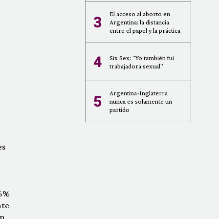
El acceso al aborto en
3
Argentina: la distancia
entre el papel y la práctica
4
Six Sex: "Yo también fui
trabajadora sexual"
Argentina-Inglaterra
5
nunca es solamente un
partido
es
,6%
nte
un