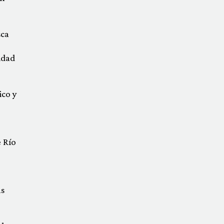
sca
ldad
ico y
 Río
as