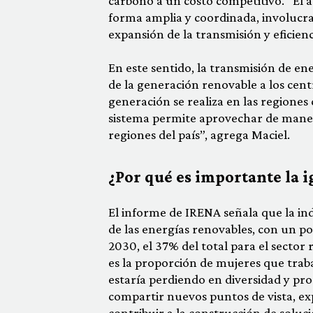
carbono a un costo competitivo. “El a
forma amplia y coordinada, involucra
expansión de la transmisión y eficienc
En este sentido, la transmisión de e
de la generación renovable a los cen
generación se realiza en las regiones
sistema permite aprovechar de manera
regiones del país”, agrega Maciel.
¿Por qué es importante la i
El informe de IRENA señala que la ind
de las energías renovables, con un po
2030, el 37% del total para el sector
es la proporción de mujeres que trab
estaría perdiendo en diversidad y pro
compartir nuevos puntos de vista, exp
contribuir a la construcción de solucio