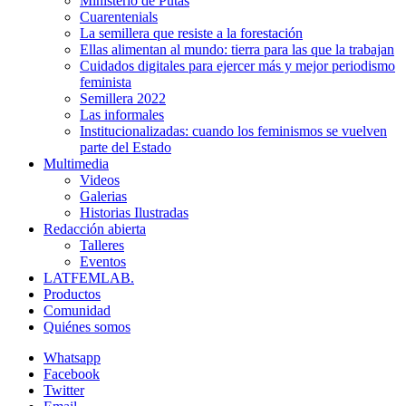
Ministerio de Putas
Cuarentenials
La semillera que resiste a la forestación
Ellas alimentan al mundo: tierra para las que la trabajan
Cuidados digitales para ejercer más y mejor periodismo
feminista
Semillera 2022
Las informales
Institucionalizadas: cuando los feminismos se vuelven
parte del Estado
Multimedia
Videos
Galerias
Historias Ilustradas
Redacción abierta
Talleres
Eventos
LATFEMLAB.
Productos
Comunidad
Quiénes somos
Whatsapp
Facebook
Twitter