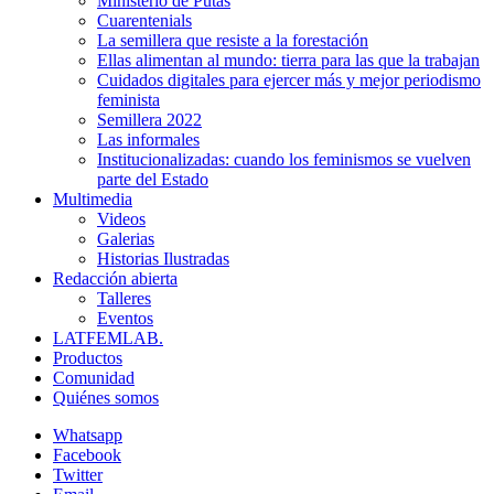
Ministerio de Putas
Cuarentenials
La semillera que resiste a la forestación
Ellas alimentan al mundo: tierra para las que la trabajan
Cuidados digitales para ejercer más y mejor periodismo
feminista
Semillera 2022
Las informales
Institucionalizadas: cuando los feminismos se vuelven
parte del Estado
Multimedia
Videos
Galerias
Historias Ilustradas
Redacción abierta
Talleres
Eventos
LATFEMLAB.
Productos
Comunidad
Quiénes somos
Whatsapp
Facebook
Twitter