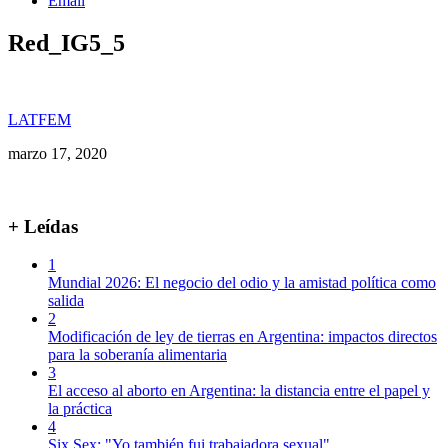
Email
Red_IG5_5
LATFEM
marzo 17, 2020
+ Leídas
1
Mundial 2026: El negocio del odio y la amistad política como
salida
2
Modificación de ley de tierras en Argentina: impactos directos
para la soberanía alimentaria
3
El acceso al aborto en Argentina: la distancia entre el papel y
la práctica
4
Six Sex: "Yo también fui trabajadora sexual"