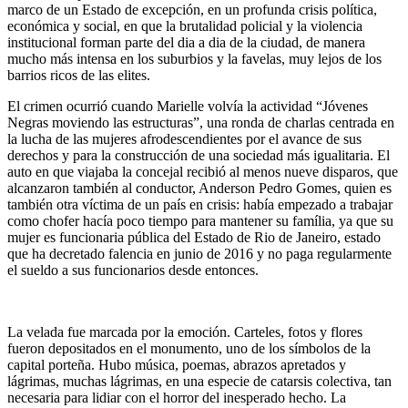
marco de un Estado de excepción, en un profunda crisis política,
económica y social, en que la brutalidad policial y la violencia
institucional forman parte del dia a dia de la ciudad, de manera
mucho más intensa en los suburbios y la favelas, muy lejos de los
barrios ricos de las elites.
El crimen ocurrió cuando Marielle volvía la actividad “Jóvenes
Negras moviendo las estructuras”, una ronda de charlas centrada en
la lucha de las mujeres afrodescendientes por el avance de sus
derechos y para la construcción de una sociedad más igualitaria. El
auto en que viajaba la concejal recibió al menos nueve disparos, que
alcanzaron también al conductor, Anderson Pedro Gomes, quien es
también otra víctima de un país en crisis: había empezado a trabajar
como chofer hacía poco tiempo para mantener su família, ya que su
mujer es funcionaria pública del Estado de Rio de Janeiro, estado
que ha decretado falencia en junio de 2016 y no paga regularmente
el sueldo a sus funcionarios desde entonces.
La velada fue marcada por la emoción. Carteles, fotos y flores
fueron depositados en el monumento, uno de los símbolos de la
capital porteña. Hubo música, poemas, abrazos apretados y
lágrimas, muchas lágrimas, en una especie de catarsis colectiva, tan
necesaria para lidiar con el horror del inesperado hecho. La