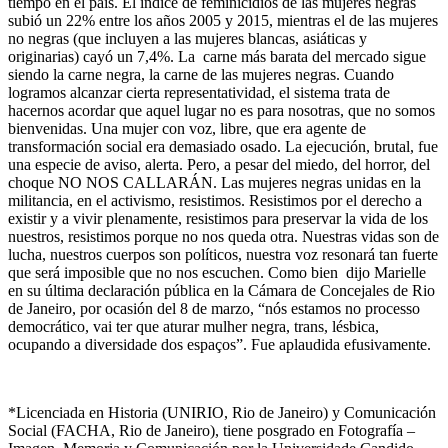
tiempo en el país. El índice de feminicidios de las mujeres negras
subió un 22% entre los años 2005 y 2015, mientras el de las mujeres
no negras (que incluyen a las mujeres blancas, asiáticas y
originarias) cayó un 7,4%. La carne más barata del mercado sigue
siendo la carne negra, la carne de las mujeres negras. Cuando
logramos alcanzar cierta representatividad, el sistema trata de
hacernos acordar que aquel lugar no es para nosotras, que no somos
bienvenidas. Una mujer con voz, libre, que era agente de
transformación social era demasiado osado. La ejecución, brutal, fue
una especie de aviso, alerta. Pero, a pesar del miedo, del horror, del
choque NO NOS CALLARÁN. Las mujeres negras unidas en la
militancia, en el activismo, resistimos. Resistimos por el derecho a
existir y a vivir plenamente, resistimos para preservar la vida de los
nuestros, resistimos porque no nos queda otra. Nuestras vidas son de
lucha, nuestros cuerpos son políticos, nuestra voz resonará tan fuerte
que será imposible que no nos escuchen. Como bien dijo Marielle
en su última declaración pública en la Cámara de Concejales de Rio
de Janeiro, por ocasión del 8 de marzo, “nós estamos no processo
democrático, vai ter que aturar mulher negra, trans, lésbica,
ocupando a diversidade dos espaços”. Fue aplaudida efusivamente.
*Licenciada en Historia (UNIRIO, Rio de Janeiro) y Comunicación
Social (FACHA, Rio de Janeiro), tiene posgrado en Fotografía –