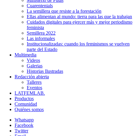
Ministerio de Putas
Cuarentenials
La semillera que resiste a la forestación
Ellas alimentan al mundo: tierra para las que la trabajan
Cuidados digitales para ejercer más y mejor periodismo
feminista
Semillera 2022
Las informales
Institucionalizadas: cuando los feminismos se vuelven
parte del Estado
Multimedia
Videos
Galerias
Historias Ilustradas
Redacción abierta
Talleres
Eventos
LATFEMLAB.
Productos
Comunidad
Quiénes somos
Whatsapp
Facebook
Twitter