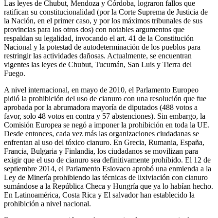
Las leyes de Chubut, Mendoza y Córdoba, lograron fallos que
ratifican su constitucionalidad (por la Corte Suprema de Justicia de
la Nación, en el primer caso, y por los máximos tribunales de sus
provincias para los otros dos) con notables argumentos que
respaldan su legalidad, invocando el art. 41 de la Constitución
Nacional y la potestad de autodeterminación de los pueblos para
restringir las actividades dañosas. Actualmente, se encuentran
vigentes las leyes de Chubut, Tucumán, San Luis y Tierra del
Fuego.
A nivel internacional, en mayo de 2010, el Parlamento Europeo
pidió la prohibición del uso de cianuro con una resolución que fue
aprobada por la abrumadora mayoría de diputados (488 votos a
favor, solo 48 votos en contra y 57 abstenciones). Sin embargo, la
Comisión Europea se negó a imponer la prohibición en toda la UE.
Desde entonces, cada vez más las organizaciones ciudadanas se
enfrentan al uso del tóxico cianuro. En Grecia, Rumania, España,
Francia, Bulgaria y Finlandia, los ciudadanos se movilizan para
exigir que el uso de cianuro sea definitivamente prohibido. El 12 de
septiembre 2014, el Parlamento Eslovaco aprobó una enmienda a la
Ley de Minería prohibiendo las técnicas de lixiviación con cianuro
sumándose a la República Checa y Hungría que ya lo habían hecho.
En Latinoamérica, Costa Rica y El salvador han establecido la
prohibición a nivel nacional.