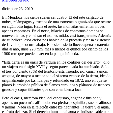
Mercedes Araujo
diciembre 23, 2019
En Mendoza, los cielos suelen ser cuatro. El del este cargado de
nubes, relámpagos y truenos de una tormenta o granizada que ocurre
en algún otro lugar. Hacia el oeste, las montañas enfrentan nubes
apenas vaporosas. En el norte, hilachas de contornos dorados se
mueven lentas y en el sur el azul es nítido, casi transparente. Además
de su belleza, esos cielos nos hablan de la precaria y tensa existencia
de la vida que ocurre abajo. En este desierto llueve apenas cuarenta
días al año, unos 220 mm, más o menos el quince por ciento de los
1500 mm que pueden caer en la pampa húmeda.
“Esta tierra es un oasis de verdura en los confines del desierto”, dijo
un viajero en el siglo XVII y según parece nada ha cambiado. Solo
el tres por ciento (3%) del territorio está irrigado: río, canal, zanjón,
acequia, de mayor a menor son el sistema venoso de la tierra, ideado
originalmente por lxs huarpes y refundado en 1872, año en que se
plantó la arboleda pública de álamos carolinos y plátanos de troncos
gruesos y copas titilantes que son el emblema local.
Pero el oasis, metáfora ideal del espejismo, engaña e ilusiona y
apenas un poco más allá, todo será piedras, espinillos, suelo salitroso
y jarillas. Nada en la relación entre lxs habitantes, la tierra y el agua,
es fruto del azar. Si el derecho humano al agua es indispensable para