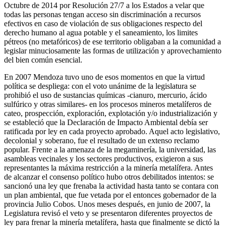
Octubre de 2014 por Resolución 27/7 a los Estados a velar que
todas las personas tengan acceso sin discriminación a recursos
efectivos en caso de violación de sus obligaciones respecto del
derecho humano al agua potable y el saneamiento, los limites
pétreos (no metafóricos) de ese territorio obligaban a la comunidad a
legislar minuciosamente las formas de utilización y aprovechamiento
del bien común esencial.
En 2007 Mendoza tuvo uno de esos momentos en que la virtud
política se despliega: con el voto unánime de la legislatura se
prohibió el uso de sustancias químicas -cianuro, mercurio, ácido
sulfúrico y otras similares- en los procesos mineros metalíferos de
cateo, prospección, exploración, explotación y/o industrialización y
se estableció que la Declaración de Impacto Ambiental debía ser
ratificada por ley en cada proyecto aprobado. Aquel acto legislativo,
decolonial y soberano, fue el resultado de un extenso reclamo
popular. Frente a la amenaza de la megaminería, la universidad, las
asambleas vecinales y los sectores productivos, exigieron a sus
representantes la máxima restricción a la minería metalífera. Antes
de alcanzar el consenso político hubo otros debilitados intentos: se
sancionó una ley que frenaba la actividad hasta tanto se contara con
un plan ambiental, que fue vetada por el entonces gobernador de la
provincia Julio Cobos. Unos meses después, en junio de 2007, la
Legislatura revisó el veto y se presentaron diferentes proyectos de
ley para frenar la minería metalífera, hasta que finalmente se dictó la