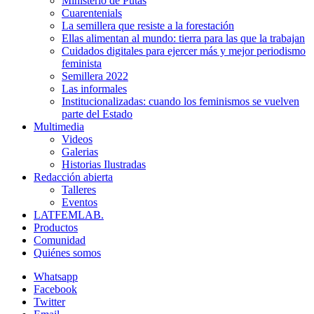
Ministerio de Putas
Cuarentenials
La semillera que resiste a la forestación
Ellas alimentan al mundo: tierra para las que la trabajan
Cuidados digitales para ejercer más y mejor periodismo
feminista
Semillera 2022
Las informales
Institucionalizadas: cuando los feminismos se vuelven
parte del Estado
Multimedia
Videos
Galerias
Historias Ilustradas
Redacción abierta
Talleres
Eventos
LATFEMLAB.
Productos
Comunidad
Quiénes somos
Whatsapp
Facebook
Twitter