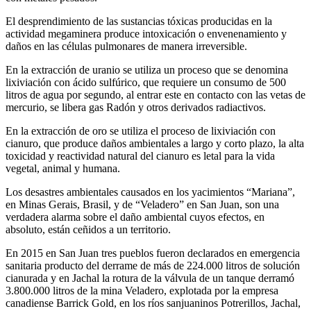
El desprendimiento de las sustancias tóxicas producidas en la
actividad megaminera produce intoxicación o envenenamiento y
daños en las células pulmonares de manera irreversible.
En la extracción de uranio se utiliza un proceso que se denomina
lixiviación con ácido sulfúrico, que requiere un consumo de 500
litros de agua por segundo, al entrar este en contacto con las vetas de
mercurio, se libera gas Radón y otros derivados radiactivos.
En la extracción de oro se utiliza el proceso de lixiviación con
cianuro, que produce daños ambientales a largo y corto plazo, la alta
toxicidad y reactividad natural del cianuro es letal para la vida
vegetal, animal y humana.
Los desastres ambientales causados en los yacimientos “Mariana”,
en Minas Gerais, Brasil, y de “Veladero” en San Juan, son una
verdadera alarma sobre el daño ambiental cuyos efectos, en
absoluto, están ceñidos a un territorio.
En 2015 en San Juan tres pueblos fueron declarados en emergencia
sanitaria producto del derrame de más de 224.000 litros de solución
cianurada y en Jachal la rotura de la válvula de un tanque derramó
3.800.000 litros de la mina Veladero, explotada por la empresa
canadiense Barrick Gold, en los ríos sanjuaninos Potrerillos, Jachal,