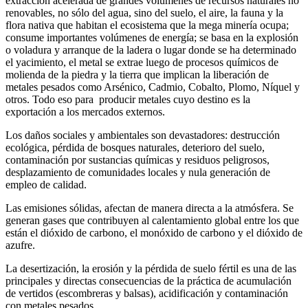
extracción acelerada de grandes volúmenes de recursos naturales no
renovables, no sólo del agua, sino del suelo, el aire, la fauna y la
flora nativa que habitan el ecosistema que la mega minería ocupa;
consume importantes volúmenes de energía; se basa en la explosión
o voladura y arranque de la ladera o lugar donde se ha determinado
el yacimiento, el metal se extrae luego de procesos químicos de
molienda de la piedra y la tierra que implican la liberación de
metales pesados como Arsénico, Cadmio, Cobalto, Plomo, Níquel y
otros. Todo eso para producir metales cuyo destino es la
exportación a los mercados externos.
Los daños sociales y ambientales son devastadores: destrucción
ecológica, pérdida de bosques naturales, deterioro del suelo,
contaminación por sustancias químicas y residuos peligrosos,
desplazamiento de comunidades locales y nula generación de
empleo de calidad.
Las emisiones sólidas, afectan de manera directa a la atmósfera. Se
generan gases que contribuyen al calentamiento global entre los que
están el dióxido de carbono, el monóxido de carbono y el dióxido de
azufre.
La desertización, la erosión y la pérdida de suelo fértil es una de las
principales y directas consecuencias de la práctica de acumulación
de vertidos (escombreras y balsas), acidificación y contaminación
con metales pesados.