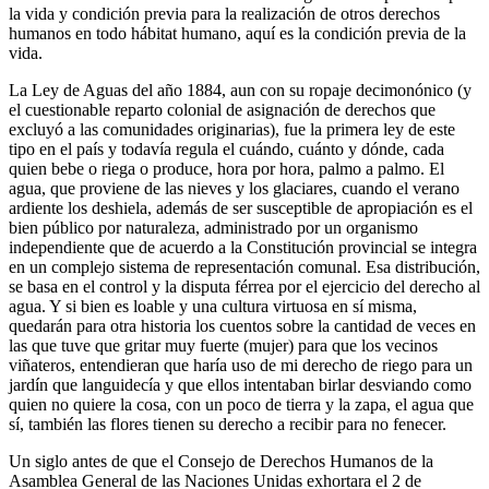
la vida y condición previa para la realización de otros derechos
humanos en todo hábitat humano, aquí es la condición previa de la
vida.
La Ley de Aguas del año 1884, aun con su ropaje decimonónico (y
el cuestionable reparto colonial de asignación de derechos que
excluyó a las comunidades originarias), fue la primera ley de este
tipo en el país y todavía regula el cuándo, cuánto y dónde, cada
quien bebe o riega o produce, hora por hora, palmo a palmo. El
agua, que proviene de las nieves y los glaciares, cuando el verano
ardiente los deshiela, además de ser susceptible de apropiación es el
bien público por naturaleza, administrado por un organismo
independiente que de acuerdo a la Constitución provincial se integra
en un complejo sistema de representación comunal. Esa distribución,
se basa en el control y la disputa férrea por el ejercicio del derecho al
agua. Y si bien es loable y una cultura virtuosa en sí misma,
quedarán para otra historia los cuentos sobre la cantidad de veces en
las que tuve que gritar muy fuerte (mujer) para que los vecinos
viñateros, entendieran que haría uso de mi derecho de riego para un
jardín que languidecía y que ellos intentaban birlar desviando como
quien no quiere la cosa, con un poco de tierra y la zapa, el agua que
sí, también las flores tienen su derecho a recibir para no fenecer.
Un siglo antes de que el Consejo de Derechos Humanos de la
Asamblea General de las Naciones Unidas exhortara el 2 de