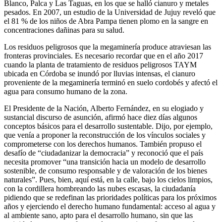
Blanco, Palca y Las Taguas, en los que se halló cianuro y metales
pesados. En 2007, un estudio de la Universidad de Jujuy reveló que
el 81 % de los niños de Abra Pampa tienen plomo en la sangre en
concentraciones dañinas para su salud.
Los residuos peligrosos que la megaminería produce atraviesan las
fronteras provinciales. Es necesario recordar que en el año 2017
cuando la planta de tratamiento de residuos peligrosos TAYM
ubicada en Córdoba se inundó por lluvias intensas, el cianuro
proveniente de la megaminería terminó en suelo cordobés y afectó el
agua para consumo humano de la zona.
El Presidente de la Nación, Alberto Fernández, en su elogiado y
sustancial discurso de asunción, afirmó hace diez días algunos
conceptos básicos para el desarrollo sustentable. Dijo, por ejemplo,
que venía a proponer la reconstrucción de los vínculos sociales y
comprometerse con los derechos humanos. También propuso el
desafío de “ciudadanizar la democracia” y reconoció que el país
necesita promover “una transición hacia un modelo de desarrollo
sostenible, de consumo responsable y de valoración de los bienes
naturales”. Pues, bien, aquí está, en la calle, bajo los cielos limpios,
con la cordillera hombreando las nubes escasas, la ciudadanía
pidiendo que se redefinan las prioridades políticas para los próximos
años y ejerciendo el derecho humano fundamental: acceso al agua y
al ambiente sano, apto para el desarrollo humano, sin que las