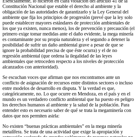
Esencialmente, lo hicieron en clara violación del artículo 41 de la
Constitución Nacional que estable el derecho al ambiente y la
obligación de las autoridades de garantizarlo y la Ley General del
ambiente que fija los principios de progresión (prevé que la ley solo
puede establecer mayores estándares de protección ambientales de
los que ya existen, nunca menos), los de prevención y precaución (el
primero exige tomar medidas ante el daño evidente, la mega minería
es contaminante por su propia naturaleza y el segundo a detener la
posibilidad de sufrir un daño ambiental grave a pesar de que se
ignore la probabilidad precisa de que éste ocurra) y el de no
regresión ambiental (que ordena la ilegalidad de las leyes
ambientales que retroceden respecto a los niveles de protección
alcanzados con anterioridad).
Se escuchan voces que afirman que nos encontramos ante un
conflicto de asignación de recursos entre distintos sectores o incluso
entre modelos de desarrollo en disputa. Y la verdad es que,
categóricamente, no. Lo que ocurre en Mendoza, en el país y en el
mundo es un verdadero conflicto ambiental que ha puesto en peligro
los derechos humanos al ambiente y la salud de la población. Para
entender esto es necesario saber de qué se trata la megaminería con
datos que nos permiten asirla:
No existen “buenas prácticas ambientales” en la mega minería
metalífera. Se trata de una actividad que exige la apropiación y