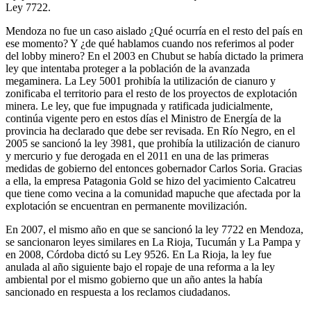
Ley 7722.
Mendoza no fue un caso aislado ¿Qué ocurría en el resto del país en
ese momento? Y ¿de qué hablamos cuando nos referimos al poder
del lobby minero? En el 2003 en Chubut se había dictado la primera
ley que intentaba proteger a la población de la avanzada
megaminera. La Ley 5001 prohibía la utilización de cianuro y
zonificaba el territorio para el resto de los proyectos de explotación
minera. Le ley, que fue impugnada y ratificada judicialmente,
continúa vigente pero en estos días el Ministro de Energía de la
provincia ha declarado que debe ser revisada. En Río Negro, en el
2005 se sancionó la ley 3981, que prohibía la utilización de cianuro
y mercurio y fue derogada en el 2011 en una de las primeras
medidas de gobierno del entonces gobernador Carlos Soria. Gracias
a ella, la empresa Patagonia Gold se hizo del yacimiento Calcatreu
que tiene como vecina a la comunidad mapuche que afectada por la
explotación se encuentran en permanente movilización.
En 2007, el mismo año en que se sancionó la ley 7722 en Mendoza,
se sancionaron leyes similares en La Rioja, Tucumán y La Pampa y
en 2008, Córdoba dictó su Ley 9526. En La Rioja, la ley fue
anulada al año siguiente bajo el ropaje de una reforma a la ley
ambiental por el mismo gobierno que un año antes la había
sancionado en respuesta a los reclamos ciudadanos.