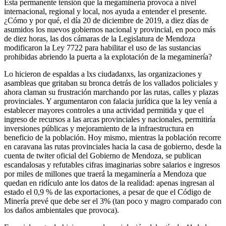
Esta permanente tensión que la megaminería provoca a nivel
internacional, regional y local, nos ayuda a entender el presente.
¿Cómo y por qué, el día 20 de diciembre de 2019, a diez días de
asumidos los nuevos gobiernos nacional y provincial, en poco más
de diez horas, las dos cámaras de la Legislatura de Mendoza
modificaron la Ley 7722 para habilitar el uso de las sustancias
prohibidas abriendo la puerta a la explotación de la megaminería?
Lo hicieron de espaldas a lxs ciudadanxs, las organizaciones y
asambleas que gritaban su bronca detrás de los vallados policiales y
ahora claman su frustración marchando por las rutas, calles y plazas
provinciales. Y argumentaron con falacia jurídica que la ley venía a
establecer mayores controles a una actividad permitida y que el
ingreso de recursos a las arcas provinciales y nacionales, permitiría
inversiones públicas y mejoramiento de la infraestructura en
beneficio de la población. Hoy mismo, mientras la población recorre
en caravana las rutas provinciales hacia la casa de gobierno, desde la
cuenta de twiter oficial del Gobierno de Mendoza, se publican
escandalosas y refutables cifras imaginarias sobre salarios e ingresos
por miles de millones que traerá la megaminería a Mendoza que
quedan en ridículo ante los datos de la realidad: apenas ingresan al
estado el 0,9 % de las exportaciones, a pesar de que el Código de
Minería prevé que debe ser el 3% (tan poco y magro comparado con
los daños ambientales que provoca).