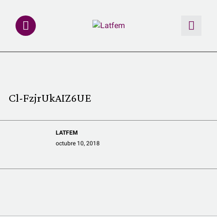
NOTAS
INVESTIGACIONES
Cl-FzjrUkAIZ6UE
MULTIMEDIA
LATFEM
REDACCIÓN ABIERTA
octubre 10, 2018
LATFEMLAB.
PRODUCTOS