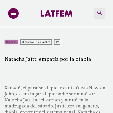
NOTAS
Sociedad
#FanáticasDeLosBoliches
TV
INVESTIGACIONES
Natacha Jaitt: empatía por la diabla
MULTIMEDIA
REDACCIÓN ABIERTA
Xanadú, el paraíso al que le canta Olivia Newton
LATFEMLAB.
John, es “un lugar al que nadie se animó a ir”.
Natacha Jaitt fue el viernes y murió en la
PRODUCTOS
madrugada del sábado. Justiciera sui generis,
diabla, creyente del sistema penal, Natacha es