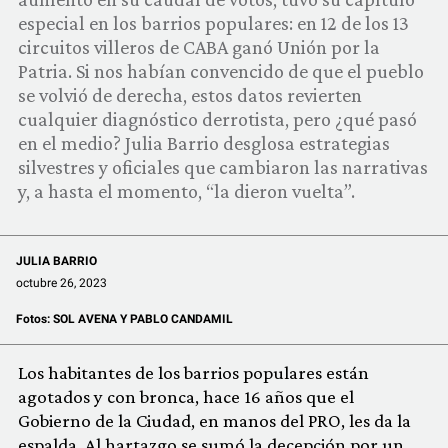
COMUNIDAD
especial en los barrios populares: en 12 de los 13
circuitos villeros de CABA ganó Unión por la
QUIÉNES SOMOS
Patria. Si nos habían convencido de que el pueblo
se volvió de derecha, estos datos revierten
cualquier diagnóstico derrotista, pero ¿qué pasó
en el medio? Julia Barrio desglosa estrategias
silvestres y oficiales que cambiaron las narrativas
y, a hasta el momento, “la dieron vuelta”.
JULIA BARRIO
octubre 26, 2023
Fotos:
SOL AVENA Y PABLO CANDAMIL
Los habitantes de los barrios populares están
agotados y con bronca, hace 16 años que el
Gobierno de la Ciudad, en manos del PRO, les da la
espalda. Al hartazgo se sumó la decepción por un