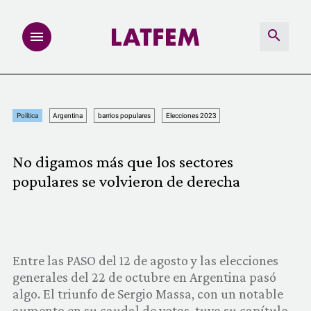
NOTAS
Política
Argentina
barrios populares
Elecciones 2023
INVESTIGACIONES
No digamos más que los sectores
MULTIMEDIA
populares se volvieron de derecha
REDACCIÓN ABIERTA
LATFEMLAB.
Entre las PASO del 12 de agosto y las elecciones
generales del 22 de octubre en Argentina pasó
PRODUCTOS
algo. El triunfo de Sergio Massa, con un notable
aumento en su caudal de votos, tuvo su capítulo