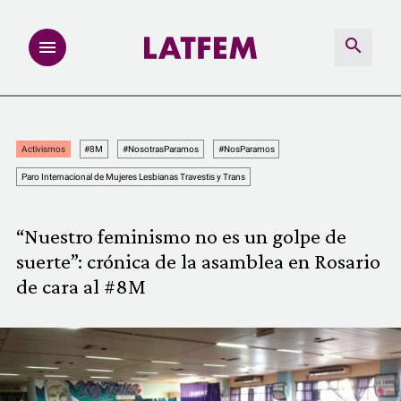
NOTAS
Activismos
#8M
#NosotrasParamos
#NosParamos
INVESTIGACIONES
Paro Internacional de Mujeres Lesbianas Travestis y Trans
MULTIMEDIA
“Nuestro feminismo no es un golpe de
suerte”: crónica de la asamblea en Rosario
REDACCIÓN ABIERTA
de cara al #8M
LATFEMLAB.
PRODUCTOS