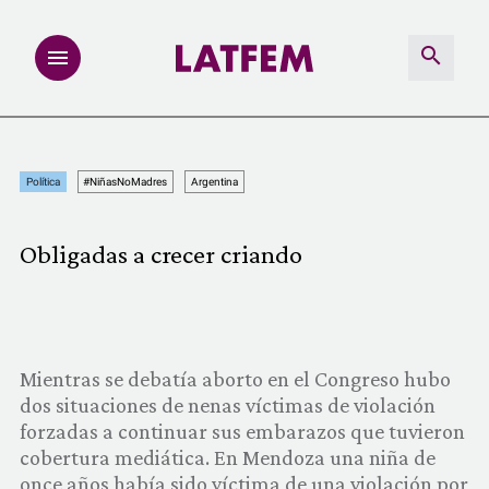
NOTAS
Política
#NiñasNoMadres
Argentina
INVESTIGACIONES
Obligadas a crecer criando
MULTIMEDIA
REDACCIÓN ABIERTA
Mientras se debatía aborto en el Congreso hubo
LATFEMLAB.
dos situaciones de nenas víctimas de violación
forzadas a continuar sus embarazos que tuvieron
PRODUCTOS
cobertura mediática. En Mendoza una niña de
once años había sido víctima de una violación por