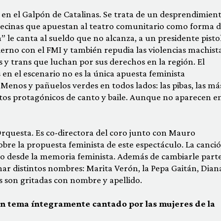
 en el Galpón de Catalinas. Se trata de un desprendimient
 vecinas que apuestan al teatro comunitario como forma 
 le canta al sueldo que no alcanza, a un presidente pisto
bierno con el FMI y también repudia las violencias machist
tis y trans que luchan por sus derechos en la región. El
en el escenario no es la única apuesta feminista
enos y pañuelos verdes en todos lados: las pibas, las má
os protagónicos de canto y baile. Aunque no aparecen en
rquesta. Es co-directora del coro junto con Mauro
obre la propuesta feminista de este espectáculo. La canci
o desde la memoria feminista. Además de cambiarle part
umar distintos nombres: Marita Verón, la Pepa Gaitán, Dian
s son gritadas con nombre y apellido.
 un tema íntegramente cantado por las mujeres de la