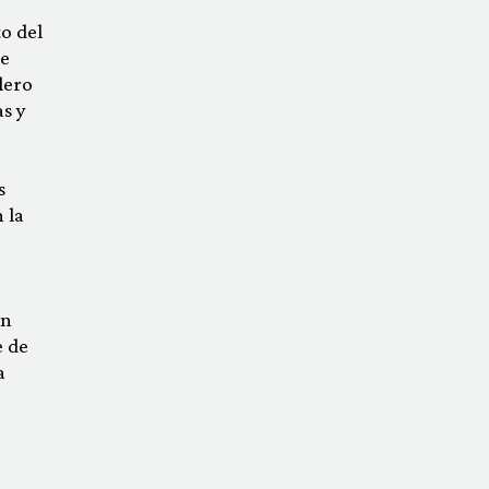
o del
de
lero
as y
s
 la
ón
e de
a