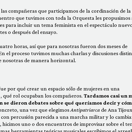
las compañeras que participamos de la cordinación de la
uentro que tuvimos con toda la Orquesta les propusimos a
s para incluir un tema feminista en el espectáculo nuevo
es o después del ensayo.
uatro horas, así que para nosotras fueron dos meses de
 En el proceso tuvimos muchas charlas y discusiones distin
e nosotras de manera horizontal.
fue por qué crear un espacio sólo de mujeres en una
), qué rol ocupaban los compañeros.
Tardamos casi un 
én se dieron debates sobre qué queríamos decir y cóm
oncreto, una vez que elegimos
Antipatriarca
de Ana Tijoux
 con percusión parecida a una marcha militar y lo cambi
, hicimos uno o dos encuentros de improvisar sobre el te
mas herramientas teóricas musicales escribimos el arreg