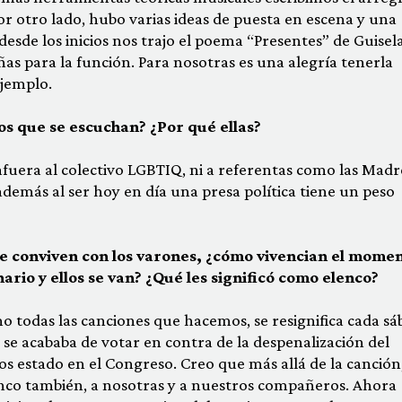
r otro lado, hubo varias ideas de puesta en escena y una
esde los inicios nos trajo el poema “Presentes” de Guisel
as para la función. Para nosotras es una alegría tenerla
ejemplo.
s que se escuchan? ¿Por qué ellas?
afuera al colectivo LGBTIQ, ni a referentas como las Madr
además al ser hoy en día una presa política tiene un peso
 conviven con los varones, ¿cómo vivencian el mome
ario y ellos se van? ¿Qué les significó como elenco?
 todas las canciones que hacemos, se resignifica cada sá
 se acababa de votar en contra de la despenalización del
s estado en el Congreso. Creo que más allá de la canción
nco también, a nosotras y a nuestros compañeros. Ahora