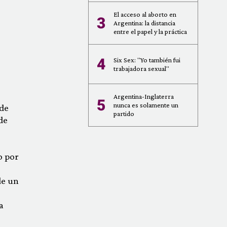
El acceso al aborto en
3
Argentina: la distancia
entre el papel y la práctica
4
Six Sex: "Yo también fui
trabajadora sexual"
Argentina-Inglaterra
5
nunca es solamente un
 de
partido
de
to por
de un
a