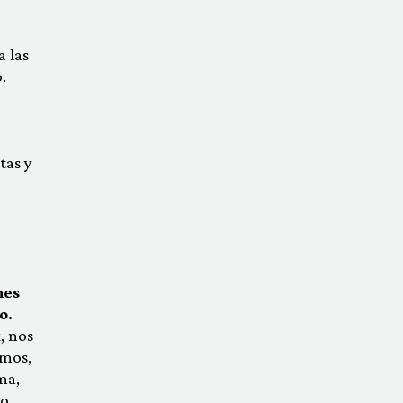
 las
.
tas y
mes
o.
, nos
amos,
ma,
lo