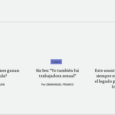
Cultura
iénes ganan
Six Sex: “Yo también fui
Este asunt
ula?
trabajadora sexual”
siempre e
el legado p
ASIK
Por
EMMANUEL FRANCO
I