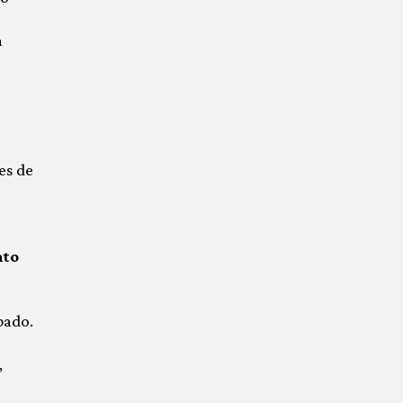
a
es de
nto
bado.
,