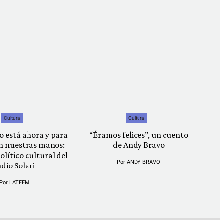
Cultura
Cultura
o está ahora y para
“Éramos felices”, un cuento
n nuestras manos:
de Andy Bravo
olítico cultural del
Por
ANDY BRAVO
ndio Solari
Por
LATFEM