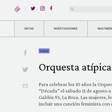
YouTube
Buscar:
Twitter
Instagram
Facebook
NOTAS
INVESTIGACIONES
MULTIMED
Cultura
Facebook
Orquesta atípica
Twitter
Para celebrar los 10 años la Orque
Email
“Década” el sábado 11 de agosto a 
Galdós 93, La Boca. Las mujeres, le
incluir una canción feminista con 