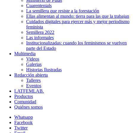
Ministerio de Putas
Cuarentenials
La semillera que resiste a la forestación
Ellas alimentan al mundo: tierra para las que la trabajan
Cuidados digitales para ejercer más y mejor periodismo
feminista
Semillera 2022
Las informales
Institucionalizadas: cuando los feminismos se vuelven
parte del Estado
Multimedia
Videos
Galerias
Historias Ilustradas
Redacción abierta
Talleres
Eventos
LATFEMLAB.
Productos
Comunidad
Quiénes somos
Whatsapp
Facebook
Twitter