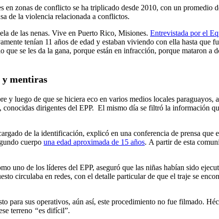
 en zonas de conflicto se ha triplicado desde 2010, con un promedio d
a de la violencia relacionada a conflictos.
ela de las nenas. Vive en Puerto Rico, Misiones.
Entrevistada por el E
tivamente tenían 11 años de edad y estaban viviendo con ella hasta que
lo que se les da la gana, porque están en infracción, porque mataron a d
s y mentiras
bre y luego de que se hiciera eco en varios medios locales paraguayos, 
 conocidas dirigentes del EPP. El mismo día se filtró la información qu
cargado de la identificación, explicó en una conferencia de prensa que 
segundo cuerpo
una edad aproximada de 15 años
. A partir de esta comu
o uno de los líderes del EPP, aseguró que las niñas habían sido ejecu
sto circulaba en redes, con el detalle particular de que el traje se enc
sto para sus operativos, aún así, este procedimiento no fue filmado. H
ese terreno
“
es difícil”.