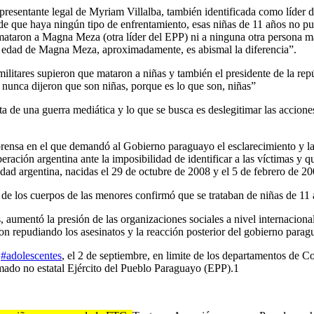
esentante legal de Myriam Villalba, también identificada como líder de
de que haya ningún tipo de enfrentamiento, esas niñas de 11 años no p
 mataron a Magna Meza (otra líder del EPP) ni a ninguna otra persona 
la edad de Magna Meza, aproximadamente, es abismal la diferencia”.
litares supieron que mataron a niñas y también el presidente de la repúbl
, nunca dijeron que son niñas, porque es lo que son, niñas”
a de una guerra mediática y lo que se busca es deslegitimar las accione
ensa en el que demandó al Gobierno paraguayo el esclarecimiento y la 
peración argentina ante la imposibilidad de identificar a las víctimas 
idad argentina, nacidas el 29 de octubre de 2008 y el 5 de febrero de 2
 de los cuerpos de las menores confirmó que se trataban de niñas de 11 
 aumentó la presión de las organizaciones sociales a nivel internacional
repudiando los asesinatos y la reacción posterior del gobierno para
s
#adolescentes
, el 2 de septiembre, en limite de los departamentos de
ado no estatal Ejército del Pueblo Paraguayo (EPP).1