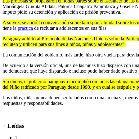
Las protestas se propagaron en todas partes sobre el asesinato de las
Mariángela Guidita Abdala, Paloma Chaparro Panimboza y Giselle Noemí
imputó pidió su detención y aplicación de prisión preventiva.
A su vez, se abrió la conversación sobre la responsabilidad sobre los 
tiene la
práctica
de reclutar a adolescentes en sus filas.
Paraguay adhirió al
Protocolo de las Naciones Unidas sobre la Partici
recluten y utilicen para sus fines a niños, niñas y adolescentes”.
La comunicación del gobierno, más tarde, hizo otra vuelta para desviar 
De acuerdo a la versión oficial, una de las niñas hizo disparos con una
no demuestra que haya disparado e incluso pudo haber dado positivo 
Sin dudas, el gobierno paraguayo incumplió con todas las obligacione
del Niño ratificado por Paraguay desde 1990, y en cual se estipula y p
Los niños, niñas nunca deben ser tratados como una amenaza, menos a
respuestas y responsabilidades.
+ Leídas
1