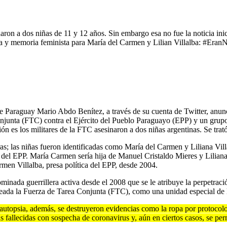
ron a dos niñas de 11 y 12 años. Sin embargo esa no fue la noticia inic
ia y memoria feminista para María del Carmen y Lilian Villalba: #Eran
e de Paraguay Mario Abdo Benítez, a través de su cuenta de Twitter, an
onjunta (FTC) contra el Ejército del Pueblo Paraguayo (EPP) y un grupo
n es los militares de la FTC asesinaron a dos niñas argentinas. Se trat
tiras; las niñas fueron identificadas como María del Carmen y Liliana Vi
s del EPP. María Carmen sería hija de Manuel Cristaldo Mieres y Liliana
en Villalba, presa política del EPP, desde 2004.
ada guerrillera activa desde el 2008 que se le atribuye la perpetración 
creada la Fuerza de Tarea Conjunta (FTC), como una unidad especial d
a autopsia, además, se destruyeron evidencias como la ropa por protocolo
as fallecidas con sospecha de coronavirus y, aún en ciertos casos, se per