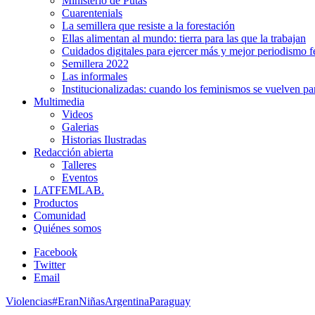
Ministerio de Putas
Cuarentenials
La semillera que resiste a la forestación
Ellas alimentan al mundo: tierra para las que la trabajan
Cuidados digitales para ejercer más y mejor periodismo f
Semillera 2022
Las informales
Institucionalizadas: cuando los feminismos se vuelven pa
Multimedia
Videos
Galerias
Historias Ilustradas
Redacción abierta
Talleres
Eventos
LATFEMLAB.
Productos
Comunidad
Quiénes somos
Facebook
Twitter
Email
Violencias
#EranNiñas
Argentina
Paraguay