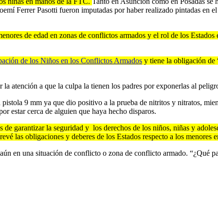
 dos niñas en manos de la FTC.
Tanto en Asunción como en Posadas se hic
 Ferrer Pasotti fueron imputadas por haber realizado pintadas en el P
menores de edad en zonas de conflictos armados y el rol de los Estados 
pación de los Niños en los Conflictos Armados
y tiene la obligación de
la atención a que la culpa la tienen los padres por exponerlas al peligr
 pistola 9 mm ya que dio positivo a la prueba de nitritos y nitratos, mie
por estar cerca de alguien que haya hecho disparos.
s de garantizar la seguridad y los derechos de los niños, niñas y adol
revé las obligaciones y deberes de los Estados respecto a los menores en
ún en una situación de conflicto o zona de conflicto armado. “¿Qué pa