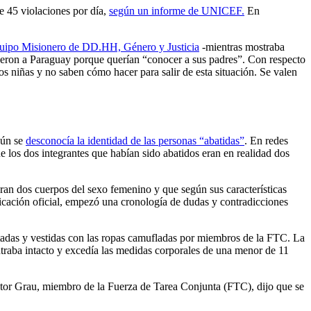
e 45 violaciones por día,
según un informe de UNICEF.
En
quipo Misionero de DD.HH, Género y Justicia
-mientras mostraba
 fueron a Paraguay porque querían “conocer a sus padres”. Con respecto
os niñas y no saben cómo hacer para salir de esta situación. Se valen
aún se
desconocía la identidad de las personas “abatidas”
. En redes
e los dos integrantes que habían sido abatidos eran en realidad dos
eran dos cuerpos del sexo femenino y que según sus características
nicación oficial, empezó una cronología de dudas y contradicciones
tadas y vestidas con las ropas camufladas por miembros de la FTC. La
ontraba intacto y excedía las medidas corporales de una menor de 11
éctor Grau, miembro de la Fuerza de Tarea Conjunta (FTC), dijo que se