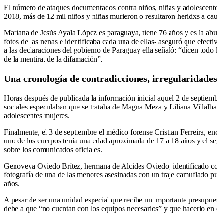
El número de ataques documentados contra niños, niñas y adolescentes
2018, más de 12 mil niños y niñas murieron o resultaron heridxs a caus
Mariana de Jesús Ayala López es paraguaya, tiene 76 años y es la abu
fotos de las nenas e identificaba cada una de ellas- aseguró que efec
a las declaraciones del gobierno de Paraguay ella señaló: “dicen todo 
de la mentira, de la difamación”
.
Una cronología de contradicciones, irregularidade
Horas después de publicada la información inicial aquel 2 de septiem
sociales especulaban que se trataba de Magna Meza y Liliana Villalba,
adolescentes mujeres.
Finalmente, el 3 de septiembre el médico forense Cristian Ferreira, en
uno de los cuerpos tenía una edad aproximada de 17 a 18 años y el 
sobre los comunicados oficiales.
Genoveva Oviedo Brítez, hermana de Alcides Oviedo, identificado com
fotografía de una de las menores asesinadas con un traje camuflado pue
años.
A pesar de ser una unidad especial que recibe un importante presupue
debe a que “no cuentan con los equipos necesarios” y que hacerlo en 