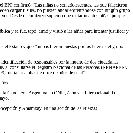
l EPP confirmó: “Las niñas no son adolescentes, las que fallecieron
ueden cargar fusiles, no pueden andar enfrentándose con ningún grupo
mayor. Desde el comienzo supieron que mataron a dos niñas, porque
ica y se fue, tapó, armó y vistió a las niñas para intentar justificar y
s del Estado y que “ambas fueron puestas por los líderes del grupo
identificación de responsables por la muerte de dos ciudadanas
y que, al consultarse el Registro Nacional de las Personas (RENAPER),
009, por tanto ambas de once de años de edad”.
años.
, la Cancillería Argentina, la ONU, Amnistía Internacional, la
guayo.
 Concepción y Amambay, en una acción de las Fuerzas