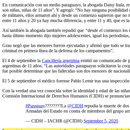
En comunicación con un medio paraguayo, la abogada Daisy Irala, repr
son niñas, niñas de 11 años”. Y agregó: “No hay ninguna posibilidad 
de militares, ellos armaron ahí y desde un comienzo supieron que no
entre 11 años y 20 ya hay mucha diferencia, y entre 11 y 40, que es 
Así también la abogada también repudió que
“
desde el comienzo los mi
hasta último momento dijo mujeres adolescentes, igual los periodistas
Grau negó que las menores fueron ejecutadas y afirmó que todo se trat
criminal en primera línea de la defensa de los campamentos”.
El 4 de septiembre la
Cancillería argentina
emitió un comunicado de pr
argentinas de 11 años: “Las autoridades paraguayas solicitaron la coo
fue posible determinar que las fallecidas son dos menores de nacional
El 5 de septiembre el médico forense Pablo Lemir tras una inspección
Con la verdad una vez conocida sobre la identidad y edad de las niñas,
Comisión Internacional de Derechos Humanos (CIDH) se pronunciaron 
#Paraguay
????????La
@CIDH
repudia la muerte de do
Armadas del Estado en contra de miembros del grupo arm
— CIDH – IACHR (@CIDH)
September 5, 2020