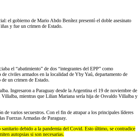
ial: el gobierno de Mario Abdo Benítez presentó el doble asesinato
Niñas y fue un crimen de Estado.
unciaba el “abatimiento” de dos “integrantes del EPP” como
 de civiles armados en la localidad de Yby Yaú, departamento de
ó de un crimen de Estado.
llalba. Ingresaron a Paraguay desde la Argentina el 19 de noviembre de
 Villalba, mientras que Lilian Mariana sería hija de Osvaldo Villalba y
de varios secuestros. Con el fin de atrapar a los principales líderes
e las Fuerzas Armadas de Paraguay.
 sanitario debido a la pandemia del Covid. Esto último, se contradice
miten autopsias si son necesarias.