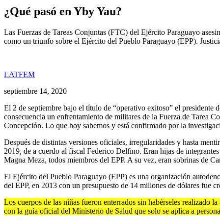
¿Qué pasó en Yby Yau?
Las Fuerzas de Tareas Conjuntas (FTC) del Ejército Paraguayo asesina
como un triunfo sobre el Ejército del Pueblo Paraguayo (EPP). Justic
LATFEM
septiembre 14, 2020
El 2 de septiembre bajo el título de “operativo exitoso” el president
consecuencia un enfrentamiento de militares de la Fuerza de Tarea C
Concepción. Lo que hoy sabemos y está confirmado por la investigació
Después de distintas versiones oficiales, irregularidades y hasta men
2019, de a cuerdo al fiscal Federico Delfino. Eran hijas de integrante
Magna Meza, todos miembros del EPP. A su vez, eran sobrinas de Carm
El Ejército del Pueblo Paraguayo (EPP) es una organización autodenomin
del EPP, en 2013 con un presupuesto de 14 millones de dólares fue 
Los cuerpos de las niñas fueron enterrados sin habérseles realizado l
con la guía oficial del Ministerio de Salud que solo se aplica a person