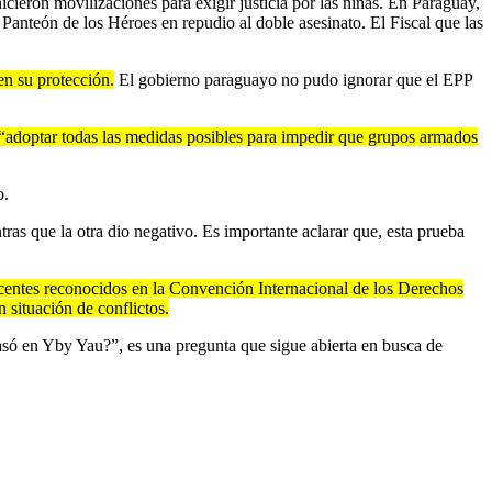
ieron movilizaciones para exigir justicia por las niñas. En Paraguay,
anteón de los Héroes en repudio al doble asesinato. El Fiscal que las
en su protección.
El gobierno paraguayo no pudo ignorar que el EPP
 “adoptar todas las medidas posibles para impedir que grupos armados
o.
ntras que la otra dio negativo. Es importante aclarar que, esta prueba
escentes reconocidos en la Convención Internacional de los Derechos
 situación de conflictos.
só en Yby Yau?”, es una pregunta que sigue abierta en busca de