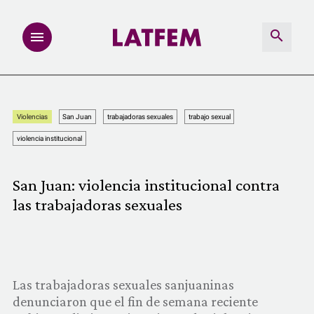
NOTAS
Violencias
San Juan
trabajadoras sexuales
trabajo sexual
INVESTIGACIONES
violencia institucional
MULTIMEDIA
San Juan: violencia institucional contra
las trabajadoras sexuales
REDACCIÓN ABIERTA
LATFEMLAB.
PRODUCTOS
Las trabajadoras sexuales sanjuaninas
denunciaron que el fin de semana reciente